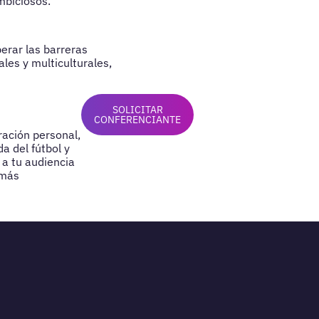
mbiciosos.
erar las barreras
les y multiculturales,
SOLICITAR
CONFERENCIANTE
ración personal,
a del fútbol y
 a tu audiencia
 más