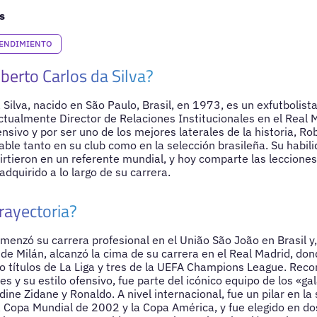
s
RENDIMIENTO
berto Carlos da Silva?
Silva, nacido en São Paulo, Brasil, en 1973, es un exfutbolist
ctualmente Director de Relaciones Institucionales en el Real 
ensivo y por ser uno de los mejores laterales de la historia, R
able tanto en su club como en la selección brasileña. Su habili
virtieron en un referente mundial, y hoy comparte las lecciones
dquirido a lo largo de su carrera.
rayectoria?
menzó su carrera profesional en el União São João en Brasil y,
 de Milán, alcanzó la cima de su carrera en el Real Madrid, do
o títulos de La Liga y tres de la UEFA Champions League. Reco
res y su estilo ofensivo, fue parte del icónico equipo de los «gal
ine Zidane y Ronaldo. A nivel internacional, fue un pilar en la 
a Copa Mundial de 2002 y la Copa América, y fue elegido en do