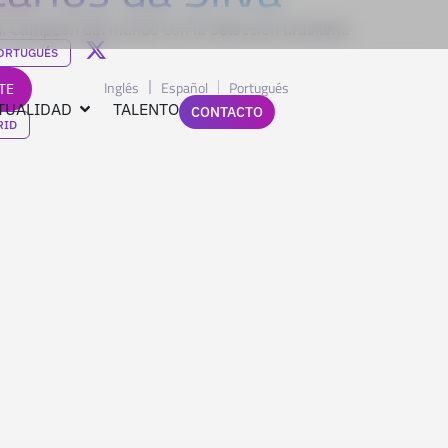
id. Campeón del mundo con la Selección brasileña
ORTUGUÉS
Inglés
Español
Portugués
TE
TUALIDAD
TALENTO
CONTACTO
RID