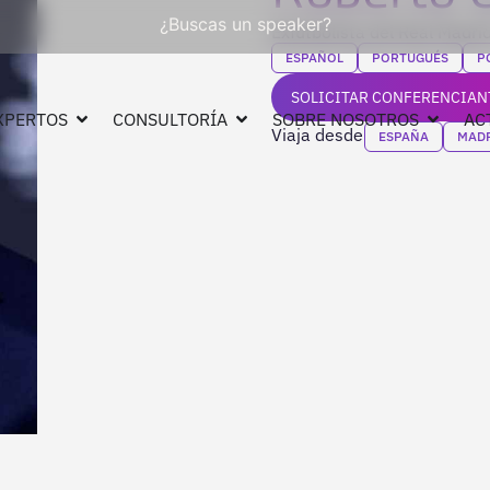
¿Buscas un speaker?
Exfutbolista del Real Madr
ESPAÑOL
PORTUGUÉS
P
SOLICITAR CONFERENCIAN
XPERTOS
CONSULTORÍA
SOBRE NOSOTROS
AC
Viaja desde
ESPAÑA
MAD