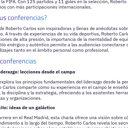
 la FIFA. Con 125 partidos y 11 goles en la selección, Roberto
ños con más participaciones internacionales.
us conferencias?
de Roberto Carlos son inspiradoras y llenas de anécdotas sobre
po. A través de experiencias de su vida deportiva, Roberto Car
aciones de alta presión, la importancia de la mentalidad de equ
tilo enérgico y auténtico permite a las audiencias conectarse c
dizajes tanto en el ámbito personal como profesional.
 conferencias
iderazgo: lecciones desde el campo
explora los principios fundamentales del liderazgo desde la pe
to Carlos comparte cómo su experiencia en el campo le enseñó
 la disciplina y la estrategia, ofreciendo a los asistentes herr
das y organizaciones.
ito: ideas de un galáctico
arrera en el Real Madrid, esta charla ofrece una visión sobre
ndimiento a lo largo del tiempo. Roberto Carlos revela los sec