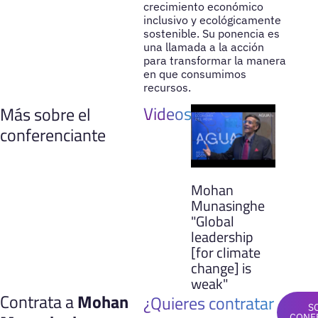
crecimiento económico
inclusivo y ecológicamente
sostenible. Su ponencia es
una llamada a la acción
para transformar la manera
en que consumimos
recursos.
Videos
Más sobre el
conferenciante
Mohan
Munasinghe
"Global
leadership
[for climate
change] is
weak"
Contrata a
Mohan
¿Quieres contratar
S
CONF