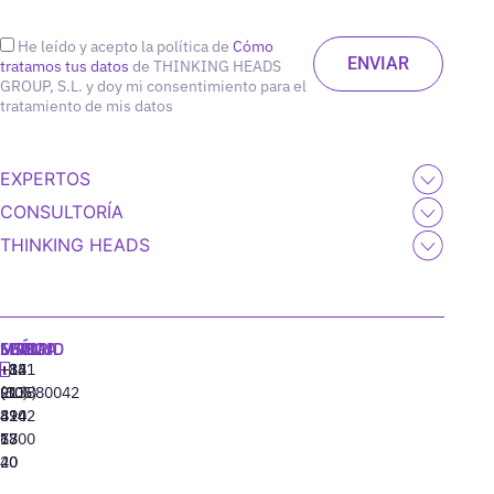
He leído y acepto la política de
Cómo
tratamos tus datos
de THINKING HEADS
GROUP, S.L. y doy mi consentimiento para el
tratamiento de mis datos
EXPERTOS
CONSULTORÍA
THINKING HEADS
MADRID
MIAMI
SEÚL
LISBOA
+34
+1
+82
‪+351
91
(305)
(10)
213880042
310
424
8942
77
13
6800
40
20