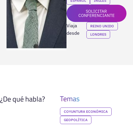
ESPAÑOL
INGLÉS
SOLICITAR
CONFERENCIANTE
Viaja
REINO UNIDO
desde
LONDRES
Temas
¿De qué habla?
COYUNTURA ECONÓMICA
GEOPOLÍTICA