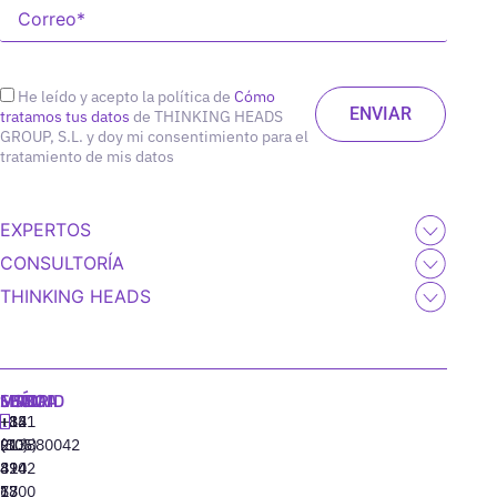
He leído y acepto la política de
Cómo
tratamos tus datos
de THINKING HEADS
GROUP, S.L. y doy mi consentimiento para el
tratamiento de mis datos
EXPERTOS
CONSULTORÍA
THINKING HEADS
MADRID
MIAMI
SEÚL
LISBOA
+34
+1
+82
‪+351
91
(305)
(10)
213880042
310
424
8942
77
13
6800