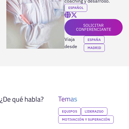
coaching y desarrollo.
ESPAÑOL
SOLICITAR
CONFERENCIANTE
Viaja
ESPAÑA
desde
MADRID
Temas
¿De qué habla?
EQUIPOS
LIDERAZGO
MOTIVACIÓN Y SUPERACIÓN