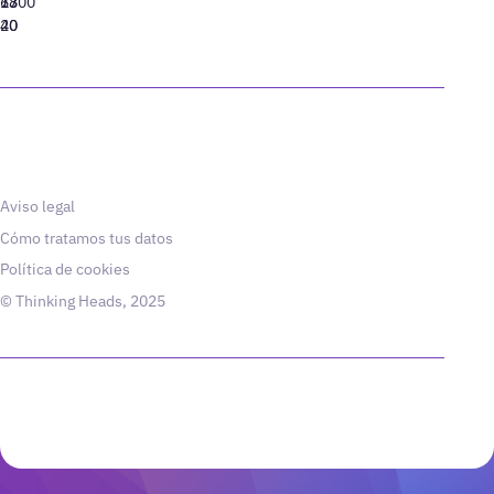
77
13
6800
40
20
Aviso legal
Cómo tratamos tus datos
Política de cookies
© Thinking Heads, 2025