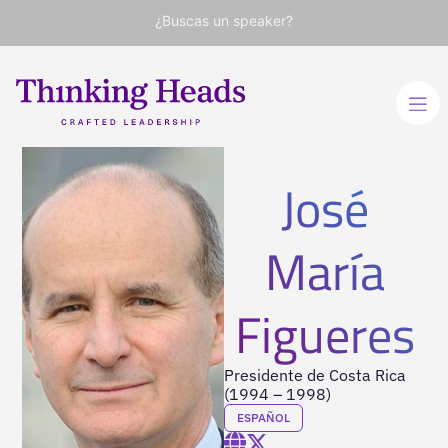
¿Buscas un speaker?
José
María
Figueres
Presidente de Costa Rica
(1994 – 1998)
ESPAÑOL