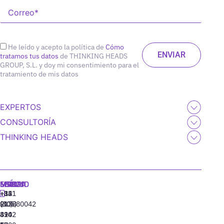
He leído y acepto la política de
Cómo
tratamos tus datos
de THINKING HEADS
GROUP, S.L. y doy mi consentimiento para el
tratamiento de mis datos
EXPERTOS
CONSULTORÍA
THINKING HEADS
MADRID
MIAMI
SEÚL
LISBOA
+34
+1
+82
‪+351
91
(305)
(10)
213880042
310
424
8942