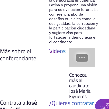
la democracia en América
Latina y propone una visión
para su evolución futura. La
conferencia aborda
desafíos cruciales como la
desigualdad, la corrupción y
la participación ciudadana,
y sugiere vías para
fortalecer la democracia en
el continente.
Videos
Más sobre el
conferenciante
Conozca
más al
candidato
José María
Figueres
Contrata a
José
¿Quieres contratar
S
CONF