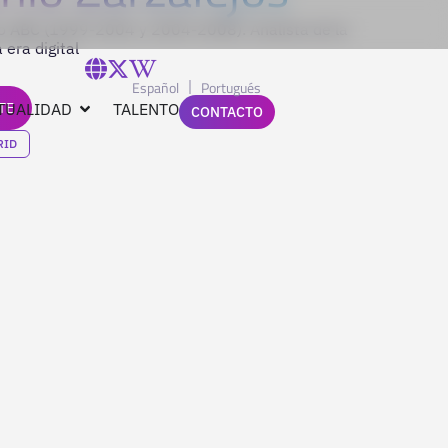
rio ABC (1999-2004 y 2004-2008). Analista de la
 era digital
Español
Portugués
TE
TUALIDAD
TALENTO
CONTACTO
RID