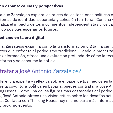
a en españa: causas y perspectivas
a que Zarzalejos explora las raíces de las tensiones políticas 
emas de identidad, soberanía y cohesión territorial. Con una vi
aliza el impacto de los movimientos independentistas y los c
ndo posibles escenarios futuros.
odismo en la era digital
ia, Zarzalejos examina cómo la transformación digital ha ca
retos que enfrenta el periodismo tradicional. Desde la monetiza
sinformación, ofrece una evaluación profunda de cómo la tecno
nforma y se consume la noticia.
tratar a José Antonio Zarzalejos?
erencia experta y reflexiva sobre el papel de los medios en la p
e la coyuntura política en España, puedes contratar a José An
ing Heads. Como una de las figuras más destacadas del periodi
, José Antonio ofrece una visión crítica sobre los desafíos act
ica. Contacta con Thinking Heads hoy mismo para más informac
tu próximo evento.