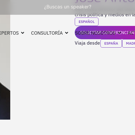
¿Buscas un speaker?
Dos veces director del dia
crisis política y medios en la
ESPAÑOL
XPERTOS
CONSULTORÍA
SOBRE NOSOTROS
SOLICITAR CONFERENCIAN
AC
Viaja desde
ESPAÑA
MAD