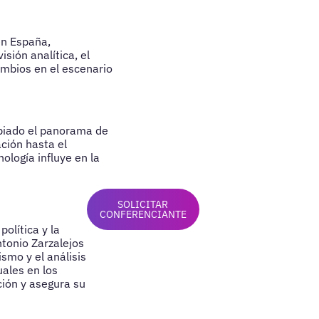
en España,
sión analítica, el
ambios en el escenario
mbiado el panorama de
ción hasta el
logía influye en la
SOLICITAR
CONFERENCIANTE
olítica y la
tonio Zarzalejos
smo y el análisis
uales en los
ión y asegura su