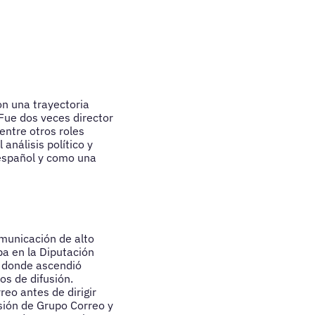
on una trayectoria
Fue dos veces director
entre otros roles
análisis político y
 español y como una
omunicación de alto
pa en la Diputación
o, donde ascendió
os de difusión.
eo antes de dirigir
sión de Grupo Correo y