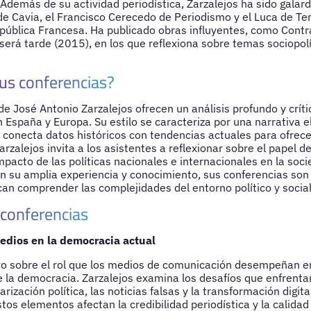
Además de su actividad periodística, Zarzalejos ha sido gala
e Cavia, el Francisco Cerecedo de Periodismo y el Luca de Tena
pública Francesa. Ha publicado obras influyentes, como Contr
erá tarde (2015), en los que reflexiona sobre temas sociopolí
us conferencias?
e José Antonio Zarzalejos ofrecen un análisis profundo y críti
en España y Europa. Su estilo se caracteriza por una narrativa 
 conecta datos históricos con tendencias actuales para ofrece
rzalejos invita a los asistentes a reflexionar sobre el papel d
mpacto de las políticas nacionales e internacionales en la so
 su amplia experiencia y conocimiento, sus conferencias son 
an comprender las complejidades del entorno político y social
 conferencias
medios en la democracia actual
vo sobre el rol que los medios de comunicación desempeñan en
e la democracia. Zarzalejos examina los desafíos que enfrenta
arización política, las noticias falsas y la transformación digita
tos elementos afectan la credibilidad periodística y la calidad