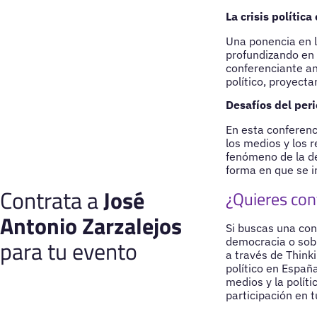
La crisis polític
Una ponencia en l
profundizando en t
conferenciante an
político, proyecta
Desafíos del peri
En esta conferenc
los medios y los 
fenómeno de la de
forma en que se i
Contrata a
José
¿Quieres con
Antonio Zarzalejos
Si buscas una conf
para tu evento
democracia o sobr
a través de Think
político en España
medios y la polít
participación en 