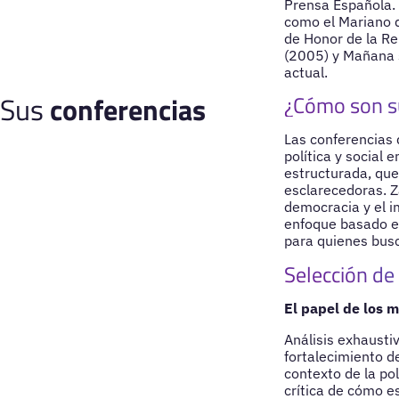
Prensa Española. 
como el Mariano d
de Honor de la Re
(2005) y Mañana s
actual.
Sus
conferencias
¿Cómo son s
Las conferencias d
política y social 
estructurada, que
esclarecedoras. Za
democracia y el i
enfoque basado en
para quienes busc
Selección de
El papel de los 
Análisis exhausti
fortalecimiento d
contexto de la pol
crítica de cómo es