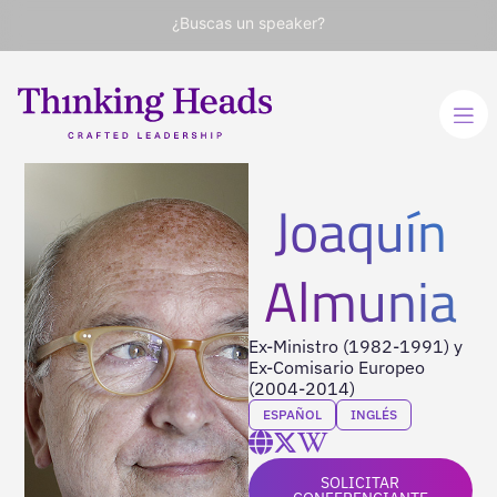
¿Buscas un speaker?
Joaquín
Almunia
Ex-Ministro (1982-1991) y
Ex-Comisario Europeo
(2004-2014)
ESPAÑOL
INGLÉS
SOLICITAR