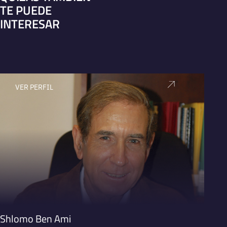
TE PUEDE
INTERESAR
VER PERFIL
V
Shlomo Ben Ami
Bill