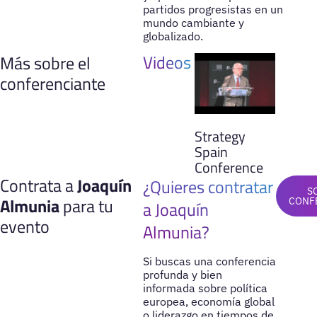
partidos progresistas en un
mundo cambiante y
globalizado.
Videos
Más sobre el
conferenciante
Strategy
Spain
Conference
Contrata a
Joaquín
¿Quieres contratar
S
Almunia
para tu
CONF
a Joaquín
evento
Almunia?
Si buscas una conferencia
profunda y bien
informada sobre política
europea, economía global
o liderazgo en tiempos de