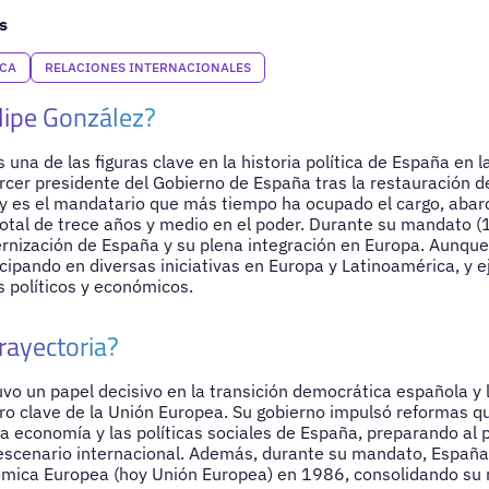
s
ICA
RELACIONES INTERNACIONALES
lipe González?
 una de las figuras clave en la historia política de España en 
tercer presidente del Gobierno de España tras la restauración d
 y es el mandatario que más tiempo ha ocupado el cargo, aba
 total de trece años y medio en el poder. Durante su mandato 
rnización de España y su plena integración en Europa. Aunque r
icipando en diversas iniciativas en Europa y Latinoamérica, y e
 políticos y económicos.
rayectoria?
uvo un papel decisivo en la transición democrática española y 
o clave de la Unión Europea. Su gobierno impulsó reformas q
la economía y las políticas sociales de España, preparando al 
 escenario internacional. Además, durante su mandato, España 
ica Europea (hoy Unión Europea) en 1986, consolidando su r