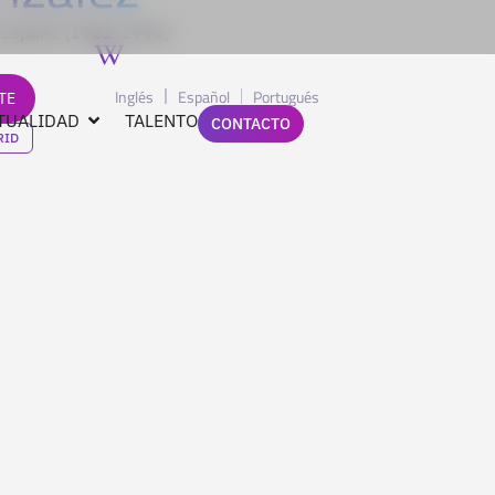
e España (1982-1996)
Inglés
Español
Portugués
TE
TUALIDAD
TALENTO
CONTACTO
RID