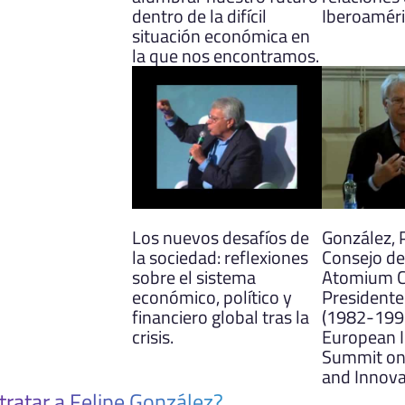
dentro de la difícil
Iberoamér
situación económica en
la que nos encontramos.
Los nuevos desafíos de
González, 
la sociedad: reflexiones
Consejo de
sobre el sistema
Atomium C
económico, político y
Presidente
financiero global tras la
(1982-1996
crisis.
European I
Summit on
and Innova
tratar a Felipe González?