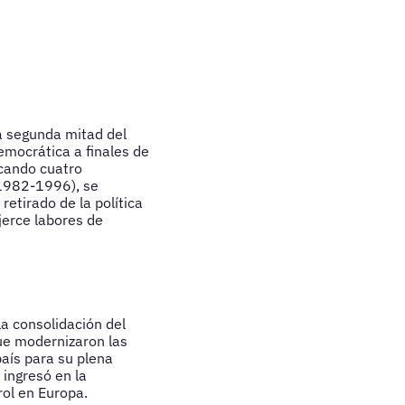
la segunda mitad del
emocrática a finales de
rcando cuatro
(1982-1996), se
etirado de la política
jerce labores de
la consolidación del
ue modernizaron las
país para su plena
ingresó en la
ol en Europa.