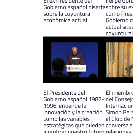
El ex Presidente del
Felipe Gon
Gobierno español diserta
sobre su e
sobre la coyuntura
como Presi
económica actual
Gobierno d
actual situ
coyuntural
El Presidente del
El miembro
Gobierno español 1982-
del Consej
1996, entiende la
Internacio
innovación y la creación
Simon Pere
como las variables
el Club de
estratégicas que pueden
conversa s
alumbrar nuestro futuro
relaciones