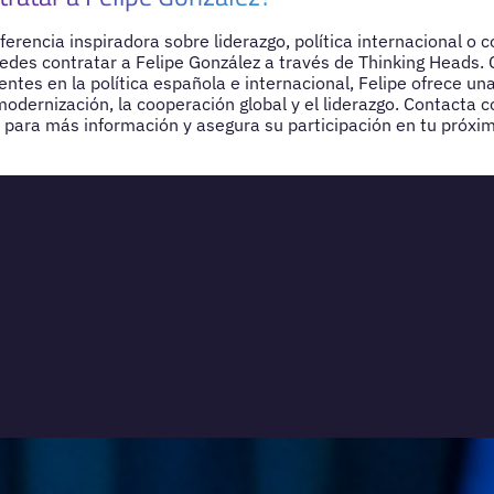
erencia inspiradora sobre liderazgo, política internacional o 
uedes contratar a Felipe González a través de Thinking Heads.
entes en la política española e internacional, Felipe ofrece un
modernización, la cooperación global y el liderazgo. Contacta c
ara más información y asegura su participación en tu próxi