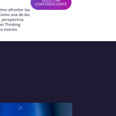
SOLICITAR
CONFERENCIANTE
cómo afrontar los
 Como una de las
a perspectiva
on Thinking
mo evento.
VER PERFI