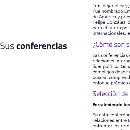
Tras dejar el car
Fue nombrado Emba
de América y pres
Felipe González, 
para el futuro pol
internacionales, 
Sus
conferencias
¿Cómo son s
Las conferencias d
relaciones intern
líder político, G
complejos desde u
buscan comprender
enfoque práctico c
Selección de
Fortaleciendo lo
En esta conferenci
relaciones entre 
enfrentar los ret