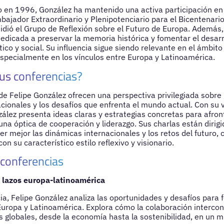
go en 1996, González ha mantenido una activa participación en 
jador Extraordinario y Plenipotenciario para el Bicentenari
idió el Grupo de Reflexión sobre el Futuro de Europa. Además,
dedicada a preservar la memoria histórica y fomentar el desar
ítico y social. Su influencia sigue siendo relevante en el ámbito
especialmente en los vínculos entre Europa y Latinoamérica.
us conferencias?
e Felipe González ofrecen una perspectiva privilegiada sobre la
acionales y los desafíos que enfrenta el mundo actual. Con su
onzález presenta ideas claras y estrategias concretas para afro
na óptica de cooperación y liderazgo. Sus charlas están dirig
 mejor las dinámicas internacionales y los retos del futuro,
on su característico estilo reflexivo y visionario.
 conferencias
s lazos europa-latinoamérica
a, Felipe González analiza las oportunidades y desafíos para f
Europa y Latinoamérica. Explora cómo la colaboración interco
os globales, desde la economía hasta la sostenibilidad, en un