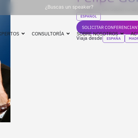
¿Buscas un speaker?
Presidente del Gobierno d
ESPAÑOL
SOLICITAR CONFERENCIAN
XPERTOS
CONSULTORÍA
SOBRE NOSOTROS
AC
Viaja desde
ESPAÑA
MAD