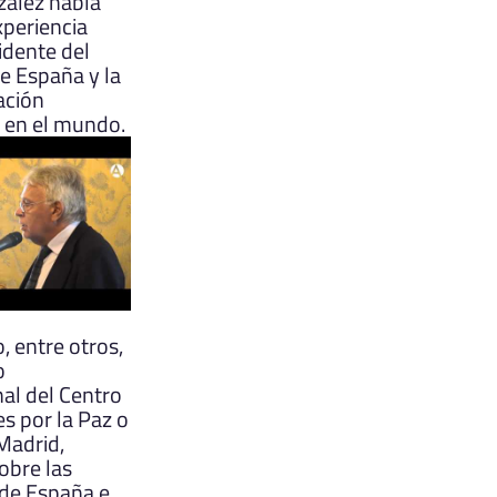
zález habla
xperiencia
dente del
e España y la
ación
 en el mundo.
, entre otros,
o
nal del Centro
s por la Paz o
 Madrid,
obre las
 de España e