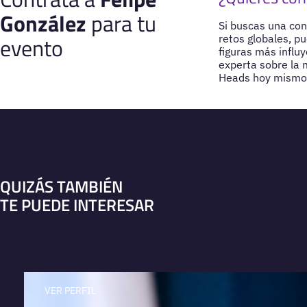
González
para tu
Si buscas una conf
evento
retos globales, p
figuras más influy
experta sobre la 
Heads hoy mismo p
QUIZÁS TAMBIÉN
TE PUEDE INTERESAR
VER PERFIL