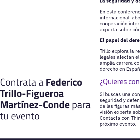
La seguridad y de
En esta conferenci
internacional, ab
cooperación inter
experta sobre cóm
El papel del der
Trillo explora la 
legales afectan el
amplia carrera com
derecho en España
Contrata a
Federico
¿Quieres cont
Trillo-Figueroa
Si buscas una con
Martínez-Conde
para
seguridad y defen
de las figuras más
tu evento
visión experta sob
Contacta con Thin
próximo evento.