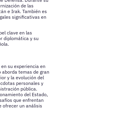
de Defensa. Durante su
rnización de las
án e Irak. También es
gales significativas en
el clave en las
r diplomática y su
ñola.
 en su experiencia en
llo aborda temas de gran
ior y la evolución del
écdotas personales y
istración pública.
ionamiento del Estado,
esafíos que enfrentan
ofrecer un análisis