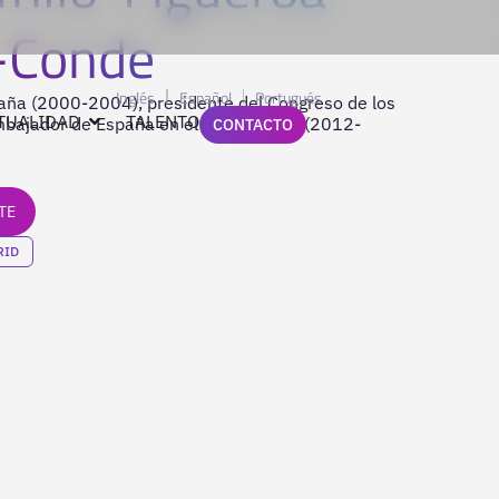
-Conde
Inglés
Español
Portugués
aña (2000-2004), presidente del Congreso de los
TUALIDAD
TALENTO
bajador de España en el Reino Unido (2012-
CONTACTO
TE
RID