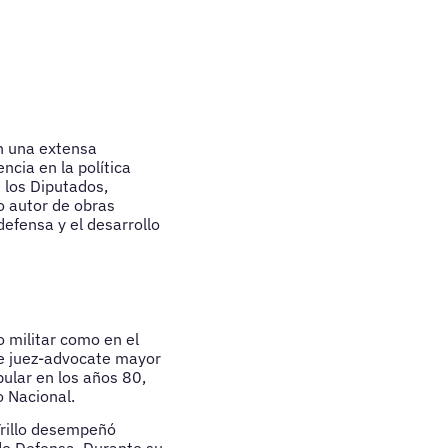
on una extensa
ncia en la política
 los Diputados,
o autor de obras
defensa y el desarrollo
o militar como en el
 de juez-advocate mayor
pular en los años 80,
o Nacional.
Trillo desempeñó