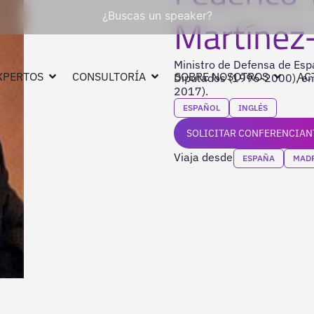
¿Buscas un speaker?
Martínez
Ministro de Defensa de Esp
XPERTOS
CONSULTORÍA
SOBRE NOSOTROS
AC
Diputados (1996-2000), em
2017).
ESPAÑOL
INGLÉS
SOLICITAR CONFERENCIAN
Viaja desde
ESPAÑA
MAD