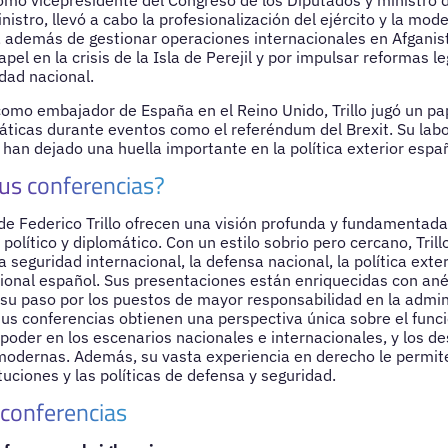
omo vicepresidente del Congreso de los Diputados y ministro 
tro, llevó a cabo la profesionalización del ejército y la mode
además de gestionar operaciones internacionales en Afganist
pel en la crisis de la Isla de Perejil y por impulsar reformas le
dad nacional.
omo embajador de España en el Reino Unido, Trillo jugó un pap
áticas durante eventos como el referéndum del Brexit. Su labo
 han dejado una huella importante en la política exterior espa
us conferencias?
de Federico Trillo ofrecen una visión profunda y fundamentada
, político y diplomático. Con un estilo sobrio pero cercano, Tri
 seguridad internacional, la defensa nacional, la política exter
ional español. Sus presentaciones están enriquecidas con an
 su paso por los puestos de mayor responsabilidad en la admin
sus conferencias obtienen una perspectiva única sobre el func
 poder en los escenarios nacionales e internacionales, y los d
odernas. Además, su vasta experiencia en derecho le permite 
tuciones y las políticas de defensa y seguridad.
 conferencias