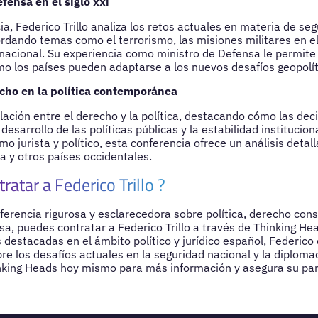
fensa en el siglo xxi
a, Federico Trillo analiza los retos actuales en materia de se
ordando temas como el terrorismo, las misiones militares en el
nacional. Su experiencia como ministro de Defensa le permite 
o los países pueden adaptarse a los nuevos desafíos geopolít
echo en la política contemporánea
relación entre el derecho y la política, destacando cómo las deci
 desarrollo de las políticas públicas y la estabilidad institucio
o jurista y político, esta conferencia ofrece un análisis detal
 y otros países occidentales.
ratar a Federico Trillo ?
ferencia rigurosa y esclarecedora sobre política, derecho cons
sa, puedes contratar a Federico Trillo a través de Thinking H
 destacadas en el ámbito político y jurídico español, Federico
re los desafíos actuales en la seguridad nacional y la diplomac
king Heads hoy mismo para más información y asegura su part