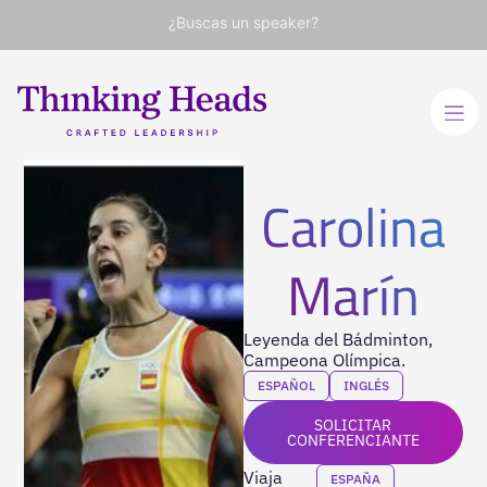
¿Buscas un speaker?
Carolina
Marín
Leyenda del Bádminton,
Campeona Olímpica.
ESPAÑOL
INGLÉS
SOLICITAR
CONFERENCIANTE
Viaja
ESPAÑA