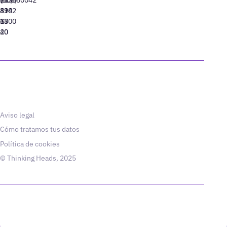
310
424
8942
77
13
6800
40
20
Aviso legal
Cómo tratamos tus datos
Política de cookies
© Thinking Heads, 2025