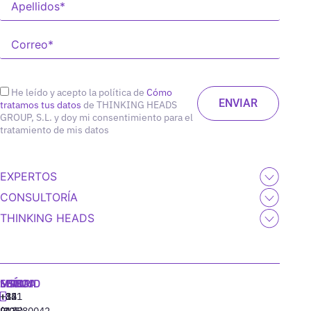
He leído y acepto la política de
Cómo
tratamos tus datos
de THINKING HEADS
GROUP, S.L. y doy mi consentimiento para el
tratamiento de mis datos
EXPERTOS
CONSULTORÍA
THINKING HEADS
MADRID
MIAMI
SEÚL
LISBOA
+34
+1
+82
‪+351
91
(305)
(10)
213880042