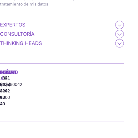
tratamiento de mis datos
EXPERTOS
CONSULTORÍA
THINKING HEADS
MADRID
MIAMI
SEÚL
LISBOA
+34
+1
+82
‪+351
91
(305)
(10)
213880042
310
424
8942
77
13
6800
40
20