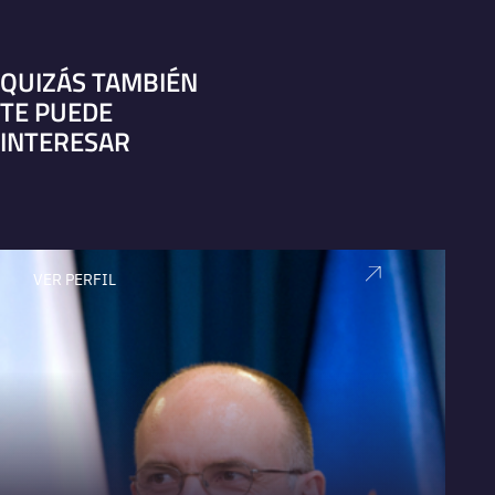
QUIZÁS TAMBIÉN
TE PUEDE
INTERESAR
VER PERFIL
V