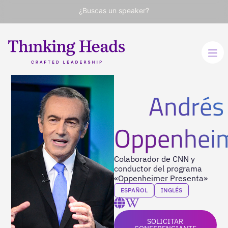
¿Buscas un speaker?
Andrés
Oppenhei
Colaborador de CNN y
conductor del programa
«Oppenheimer Presenta»
ESPAÑOL
INGLÉS
SOLICITAR