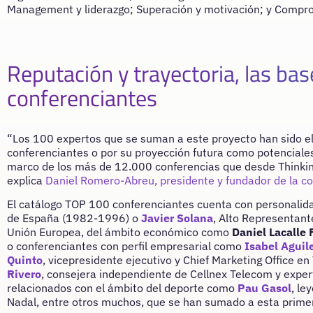
Management y liderazgo; Superación y motivación; y Comprom
Reputación y trayectoria, las ba
conferenciantes
“Los 100 expertos que se suman a este proyecto han sido e
conferenciantes o por su proyección futura como potenciale
marco de los más de 12.000 conferencias que desde Thinkin
explica
Daniel Romero-Abreu, presidente y fundador de la 
El catálogo TOP 100 conferenciantes cuenta con personali
de España (1982-1996) o
Javier Solana
, Alto Representant
Unión Europea, del ámbito económico como
Daniel Lacalle
o conferenciantes con perfil empresarial como
Isabel Aguil
Quinto
, vicepresidente ejecutivo y Chief Marketing Office
Rivero
, consejera independiente de Cellnex Telecom y expert
relacionados con el ámbito del deporte como
Pau Gasol
, le
Nadal, entre otros muchos, que se han sumado a esta primer