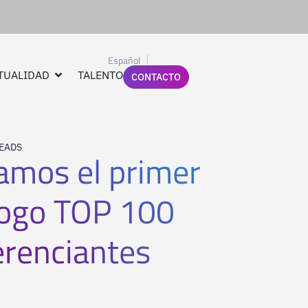
Español
TUALIDAD
TALENTO
CONTACTO
EADS
amos el primer
logo TOP 100
erenciantes