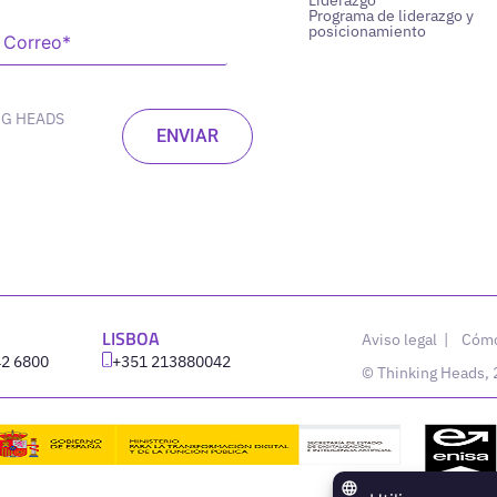
Programa de liderazgo y
posicionamiento
NG HEADS
LISBOA
Aviso legal
|
Cómo
42 6800
‪+351 213880042
© Thinking Heads,