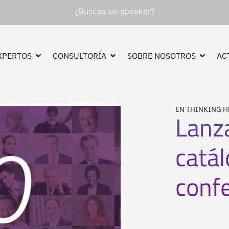
¿Buscas un speaker?
XPERTOS
CONSULTORÍA
SOBRE NOSOTROS
AC
EN THINKING H
Lanz
catá
conf