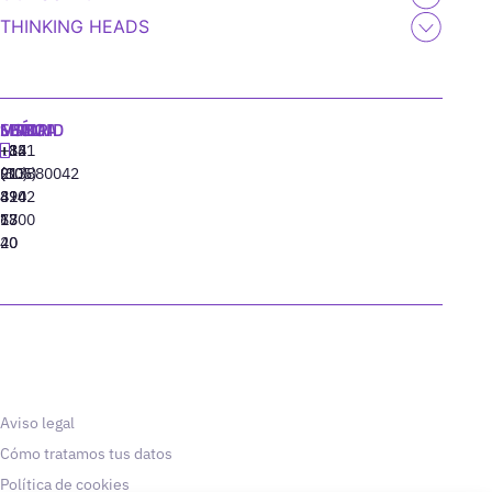
THINKING HEADS
MADRID
MIAMI
SEÚL
LISBOA
+34
+1
+82
‪+351
91
(305)
(10)
213880042
310
424
8942
77
13
6800
40
20
Aviso legal
Cómo tratamos tus datos
Política de cookies