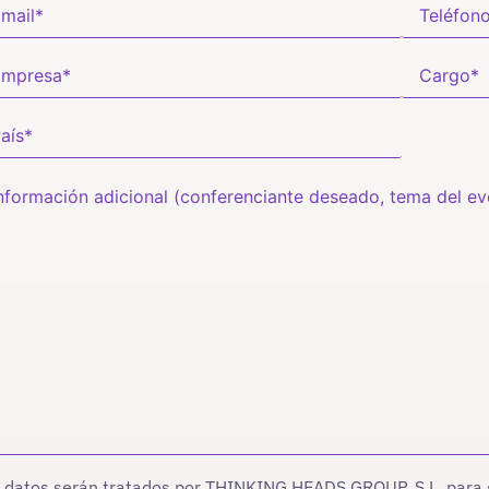
 datos serán tratados por THINKING HEADS GROUP, S.L. para ge