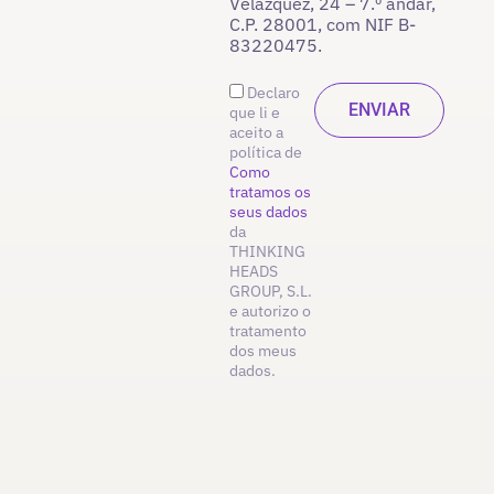
Velázquez, 24 – 7.º andar,
C.P. 28001, com NIF B-
83220475.
Declaro
que li e
aceito a
política de
Como
tratamos os
seus dados
da
THINKING
HEADS
GROUP, S.L.
e autorizo o
tratamento
dos meus
dados.