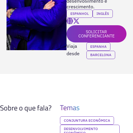
desenvolvimento e
crescimento.
ESPANHOL
INGLÊS
SOLICITAR
CONFERENCIANTE
Viaja
ESPANHA
desde
BARCELONA
Temas
Sobre o que fala?
CONJUNTURA ECONÔMICA
DESENVOLVIMENTO
ECONÔMICO