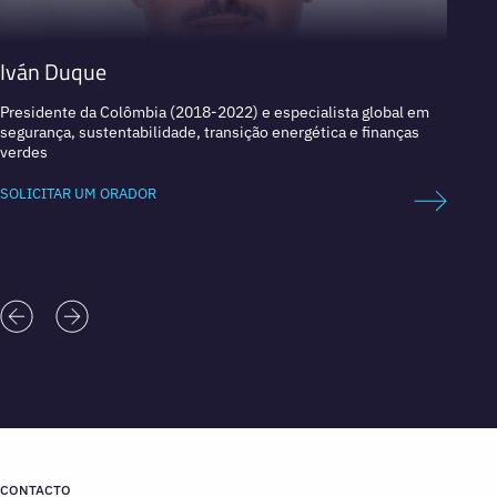
Iván Duque
Mich
Presidente da Colômbia (2018-2022) e especialista global em
Prêmio
segurança, sustentabilidade, transição energética e finanças
Innovat
verdes
Públic
SOLICITAR UM ORADOR
SOLICI
CONTACTO