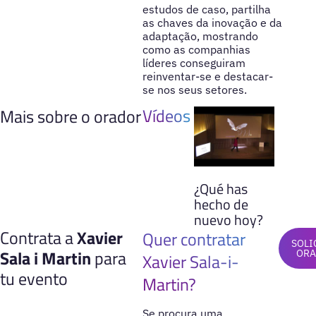
estudos de caso, partilha
as chaves da inovação e da
adaptação, mostrando
como as companhias
líderes conseguiram
reinventar-se e destacar-
se nos seus setores.
Vídeos
Mais sobre o orador
¿Qué has
hecho de
nuevo hoy?
Contrata a
Xavier
Quer contratar
SOLI
Sala i Martin
para
OR
Xavier Sala-i-
tu evento
Martin?
Se procura uma