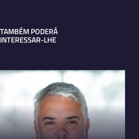
TAMBÉM PODERÁ
INTERESSAR-LHE
VER PERFIL
V