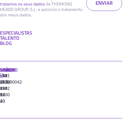
tratamos os seus dados
da THINKING
HEADS GROUP, S.L. e autorizo o tratamento
dos meus dados.
ESPECIALISTAS
TALENTO
BLOG
MADRID
MIAMI
SEÚL
LISBOA
+34
+1
+82
‪+351
91
(305)
(10)
213880042
310
424
8942
77
13
6800
40
20