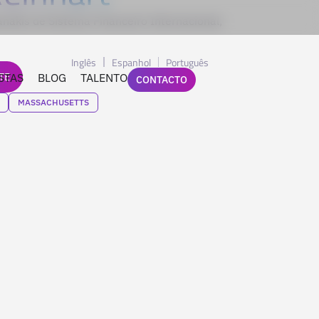
nakis de Sistema Financeiro Internacional,
Inglês
Espanhol
Português
TE
STAS
BLOG
TALENTO
CONTACTO
MASSACHUSETTS