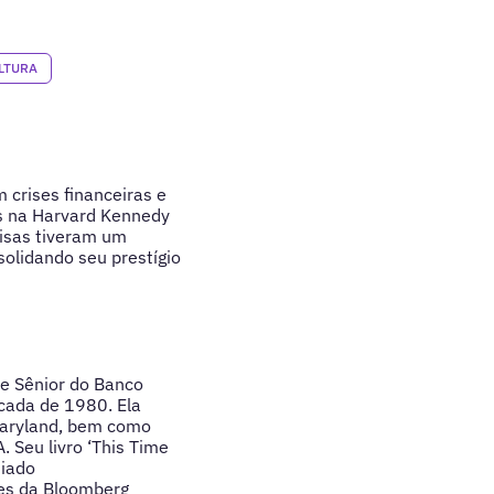
LTURA
 crises financeiras e
is na Harvard Kennedy
uisas tiveram um
olidando seu prestígio
te Sênior do Banco
cada de 1980. Ela
Maryland, bem como
 Seu livro ‘This Time
miado
tes da Bloomberg