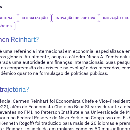
s
ACIONAL
GLOBALIZAÇÃO
INOVAÇÃO DISRUPTIVA
INOVAÇÃO E CU
GÓCIOS
en Reinhart?
 uma referência internacional em economia, especializada em
iros globais. Atualmente, ocupa a cátedra Minos A. Zombanak
erada uma autoridade em finanças internacionais. Suas pesq
 na compreensão das crises e na evolução dos mercados, cons
dêmico quanto na formulação de políticas públicas.
trajetória?
ncia, Carmen Reinhart foi Economista Chefe e Vice-Presiden
22), além de Economista Chefe no Bear Stearns durante a dé
evantes no FMI, no Peterson Institute e na Universidade de 
oria no Federal Reserve de Nova York e no Congresso dos EUA.
m Kenneth Rogoff) foi traduzido para mais de 20 idiomas e pre
e. Reinhart foi incluída em rankings como os 50 mais influen