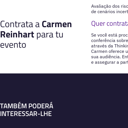
Avaliação dos ris
de cenários incer
Contrata a
Carmen
Quer contrat
Reinhart
para tu
Se você está proc
evento
conferência sobr
através da Thinki
Carmen oferece um
sua audiência. E
e assegurar a par
TAMBÉM PODERÁ
INTERESSAR-LHE