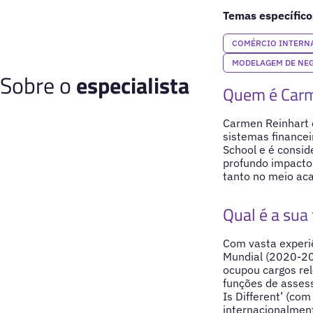
Temas específico
COMÉRCIO INTERN
MODELAGEM DE NE
Sobre o
especialista
Quem é Carm
Carmen Reinhart é
sistemas finance
School e é consid
profundo impacto
tanto no meio aca
Qual é a sua 
Com vasta experiê
Mundial (2020-20
ocupou cargos rel
funções de assess
Is Different’ (co
internacionalment