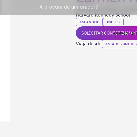
À procura de um orador?
Catedrática Minos A. Zomba
Harvard Kennedy School
ESPANHOL
INGLÊS
SOLICITAR CONFERENCIAN
ESPECIALI
Viaja desde
ESTADOS UNIDOS