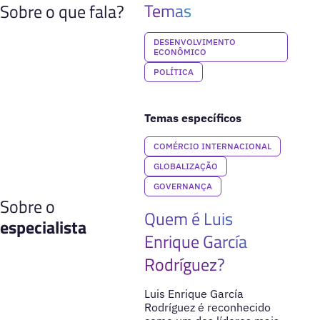
Temas
Sobre o que fala?
DESENVOLVIMENTO
ECONÔMICO
POLÍTICA
Temas específicos
COMÉRCIO INTERNACIONAL
GLOBALIZAÇÃO
GOVERNANÇA
Sobre o
Quem é Luis
especialista
Enrique García
Rodríguez?
Luis Enrique García
Rodríguez é reconhecido