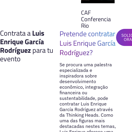
CAF
Conferencia
Rio
Contrata a
Luis
Pretende contratar
SOLI
Enrique García
ORA
Luis Enrique García
Rodríguez
para tu
Rodríguez?
evento
Se procura uma palestra
especializada e
inspiradora sobre
desenvolvimento
econômico, integração
financeira ou
sustentabilidade, pode
contratar Luis Enrique
García Rodríguez através
da Thinking Heads. Como
uma das figuras mais
destacadas nestes temas,
Luis Enrique oferece uma