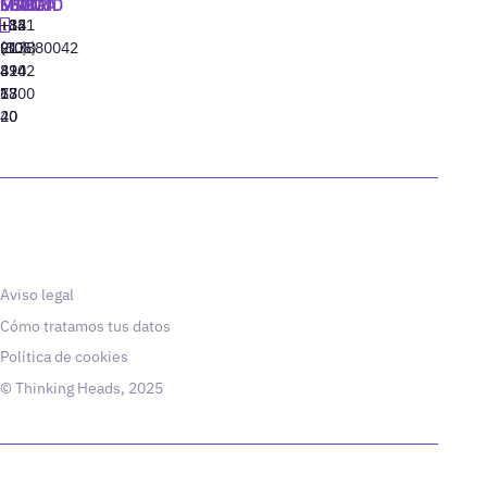
MADRID
MIAMI
SEÚL
LISBOA
+34
+1
+82
‪+351
91
(305)
(10)
213880042
310
424
8942
77
13
6800
40
20
Aviso legal
Cómo tratamos tus datos
Política de cookies
© Thinking Heads, 2025