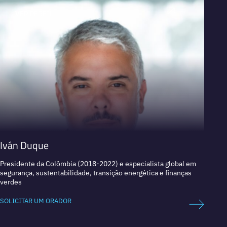
VER PERFIL
V
Iván Duque
Jordi
Presidente da Colômbia (2018-2022) e especialista global em
Ex-Min
segurança, sustentabilidade, transição energética e finanças
Confer
verdes
SOLICI
SOLICITAR UM ORADOR