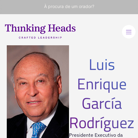
À procura de um orador?
Luis
Enrique
García
Rodríguez
Presidente Executivo da