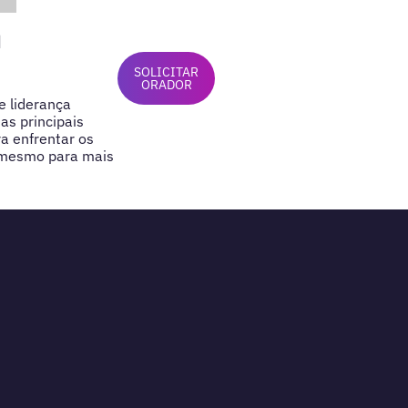
d
SOLICITAR
ORADOR
e liderança
as principais
a enfrentar os
e mesmo para mais