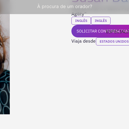
À procura de um orador?
CEO da Evidence Based Psyc
Agility”
INGLÊS
INGLÊS
SOLICITAR CONFERENCIAN
ESPECIALI
Viaja desde
ESTADOS UNIDOS