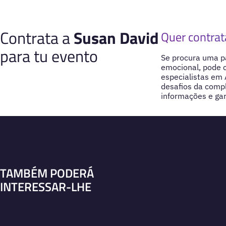
Contrata a
Susan David
Quer contrat
para tu evento
Se procura uma pa
emocional, pode c
especialistas em 
desafios da comp
informações e gar
TAMBÉM PODERÁ
INTERESSAR-LHE