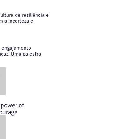
ltura de resiliência e
m a incerteza e
m engajamento
icaz. Uma palestra
d power of
ourage