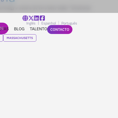
hology e autora do livro best-seller ”Emotional
Inglês
Espanhol
Português
TE
STAS
BLOG
TALENTO
CONTACTO
MASSACHUSETTS