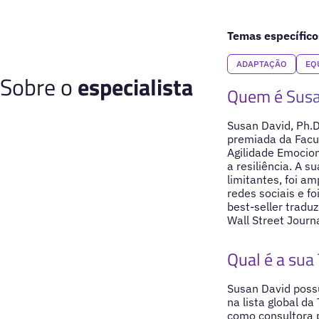
Temas específico
ADAPTAÇÃO
EQ
Sobre o
especialista
Quem é Susa
Susan David, Ph.
premiada da Facu
Agilidade Emocio
a resiliência. A 
limitantes, foi a
redes sociais e fo
best-seller tradu
Wall Street Journa
Qual é a sua 
Susan David possu
na lista global d
como consultora 