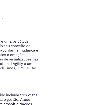
 e uma psicóloga
o seu conceito de
s abordam a mudança e
entos e emoções
es de visualizações nas
otional Agility é um
ork Times, TIME e The
do incluída três vezes
ça e gestão. Atuou
Microsoft e Nações