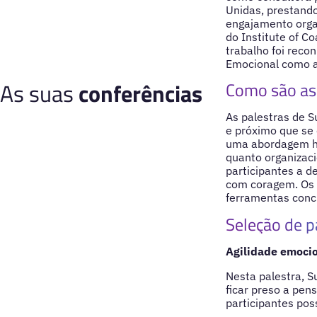
Unidas, prestando
engajamento organ
do Institute of Co
trabalho foi reco
Emocional como a 
As suas
conferências
Como são as 
As palestras de S
e próximo que se 
uma abordagem hu
quanto organizaci
participantes a de
com coragem. Os 
ferramentas concr
Seleção de p
Agilidade emocio
Nesta palestra, S
ficar preso a pe
participantes po