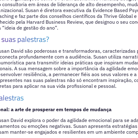
 consultoria em áreas de liderança de alto desempenho, mud
izacional. Susan é diretora executiva da Evidence Based Psy
aching e faz parte dos conselhos científicos da Thrive Global e 
nhecido pela Harvard Business Review, que designou o seu conc
“ideia de gestão do ano”.
suas palestras?
usan David são poderosas e transformadoras, caracterizadas p
conecta profundamente com a audiência. Susan utiliza narrat
morística para transmitir ideias práticas que inspiram muda
onais. A sua mensagem sobre a importância da agilidade emoc
senvolver resiliência, a permanecer fiéis aos seus valores e a
presentes nas suas palestras não só encontram inspiração
etas para aplicar na sua vida profissional e pessoal.
alestras
nal: a arte de prosperar em tempos de mudança
usan David explora o poder da agilidade emocional para se a
nsamentos ou emoções negativas. Susan apresenta estratégias
ssam manter-se engajados e resilientes em um ambiente comp