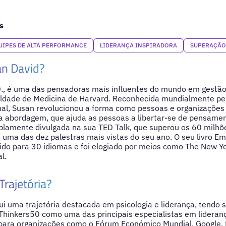
s
UIPES DE ALTA PERFORMANCE
LIDERANÇA INSPIRADORA
SUPERAÇÃO
n David?
D., é uma das pensadoras mais influentes do mundo em gestão
ldade de Medicina de Harvard. Reconhecida mundialmente pel
nal, Susan revolucionou a forma como pessoas e organizaçõe
sua abordagem, que ajuda as pessoas a libertar-se de pensam
mplamente divulgada na sua TED Talk, que superou os 60 milhõ
i uma das dez palestras mais vistas do seu ano. O seu livro Em
zido para 30 idiomas e foi elogiado por meios como The New Y
l.
Trajetória?
i uma trajetória destacada em psicologia e liderança, tendo si
a Thinkers50 como uma das principais especialistas em lideran
para organizações como o Fórum Económico Mundial, Google, 