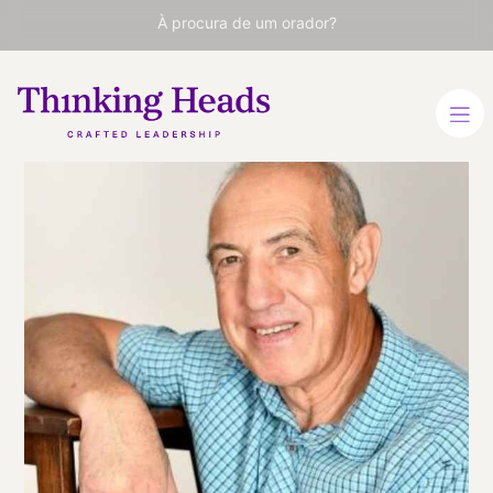
À procura de um orador?
Juanjo San
Sebastián
Um dos alpinistas mais
importantes dos anos 80 e
90. Membro de <i>Al Filo
de lo Imposible</i>.
Especialista em superação
e gestão de equipas.
No se encontraron
idiomas.