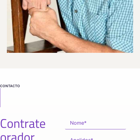
VER PERFIL
Viaja
ESPAÑA
desde
VIZCAYA
CONTACTO
Contrate
orador