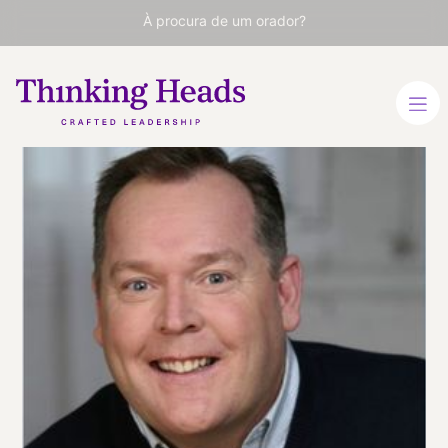
À procura de um orador?
John
Sweeney
Revitalizando Empresas: O
Catalisador da Inovação
INGLÊS
VER PERFIL
Viaja
ESTADOS UNIDOS
desde
MONTANA