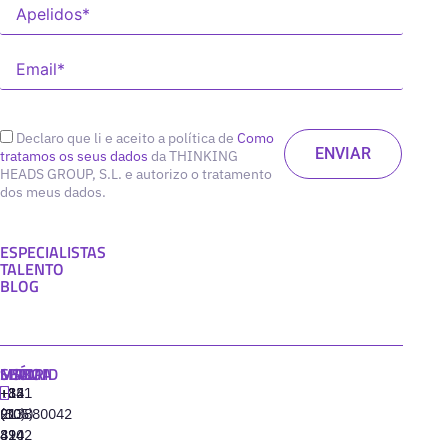
Declaro que li e aceito a política de
Como
tratamos os seus dados
da THINKING
HEADS GROUP, S.L. e autorizo o tratamento
dos meus dados.
ESPECIALISTAS
TALENTO
BLOG
MADRID
MIAMI
SEÚL
LISBOA
+34
+1
+82
‪+351
91
(305)
(10)
213880042
310
424
8942