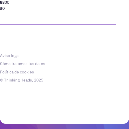
77
13
6800
40
20
Aviso legal
Cómo tratamos tus datos
Política de cookies
© Thinking Heads, 2025