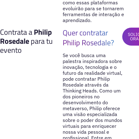
como essas plataformas
evoluirão para se tornarem
ferramentas de interação e
aprendizado.
Contrata a
Philip
Quer contratar
SOLI
Rosedale
para tu
ORA
Philip Rosedale?
evento
Se você busca uma
palestra inspiradora sobre
inovação, tecnologia e o
futuro da realidade virtual,
pode contratar Philip
Rosedale através da
Thinking Heads. Como um
dos pioneiros no
desenvolvimento do
metaverso, Philip oferece
uma visão especializada
sobre o poder dos mundos
virtuais para enriquecer
nossa vida pessoal e
profissional. Entre em