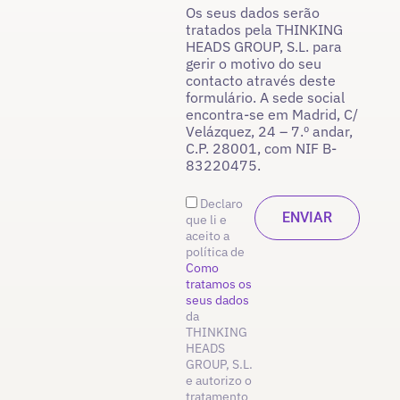
Os seus dados serão
tratados pela THINKING
HEADS GROUP, S.L. para
gerir o motivo do seu
contacto através deste
formulário. A sede social
encontra-se em Madrid, C/
Velázquez, 24 – 7.º andar,
C.P. 28001, com NIF B-
83220475.
Declaro
que li e
aceito a
política de
Como
tratamos os
seus dados
da
THINKING
HEADS
GROUP, S.L.
e autorizo o
tratamento