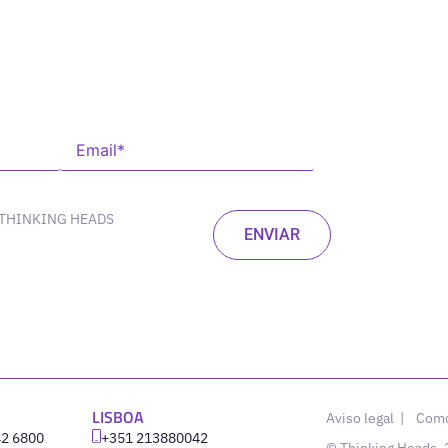
 THINKING HEADS
LISBOA
Aviso legal
|
Como
42 6800
‪+351 213880042