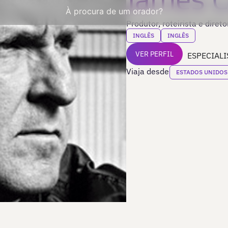
À procura de um orador?
Produtor, roteirista e diret
INGLÊS
INGLÊS
VER PERFIL
ESPECIALI
Viaja desde
ESTADOS UNIDOS