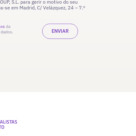
P, S.L. para gerir o motivo do seu
ra-se em Madrid, C/ Velázquez, 24 – 7.º
dos
da
 dados.
ALISTAS
TO