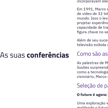
incorporavam elem
Em 1991, Marco e
de vídeo de 32 te
mundo. Isso o lev
projetar experiên
capacidade de tr
figura chave no s
Além de seu suces
televisão exibida
As suas
conferências
Como são as 
As palestras de M
ilusões surpreend
como a tecnologia
visionário, Marco
Seleção de p
O futuro é agora:
Uma exploração v
moldando o futuro