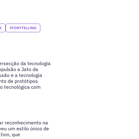
A
STORYTELLING
tersecção da tecnologia
opulsão a Jato da
usão e a tecnologia
nto de protótipos
ão tecnológica com
ar reconhecimento na
veu um estilo único de
tion, que