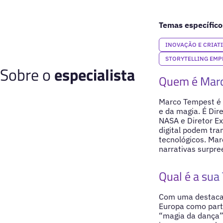
Temas específico
INOVAÇÃO E CRIAT
STORYTELLING EMP
Sobre o
especialista
Quem é Mar
Marco Tempest é u
e da magia. É Dir
NASA e Diretor Ex
digital podem tra
tecnológicos. Ma
narrativas surpre
Qual é a sua 
Com uma destacad
Europa como parte
“magia da dança” 