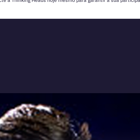
te a Thinking Heads hoje mesmo para garantir a sua particip