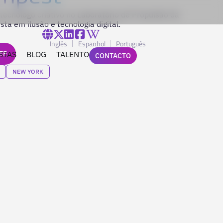
tecnólogo criativo no Laboratório de Propulsão da
ta em ilusão e tecnologia digital.
Inglês
Espanhol
Português
TE
STAS
BLOG
TALENTO
CONTACTO
NEW YORK