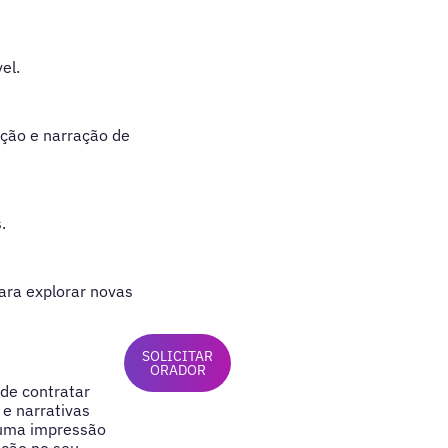
el.
ação e narração de
.
ara explorar novas
SOLICITAR
ORADOR
ode contratar
e narrativas
 uma impressão