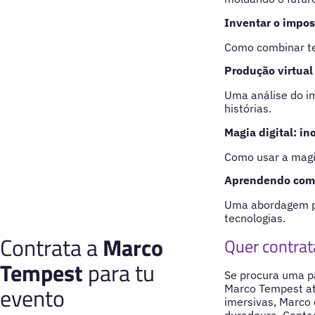
Inventar o imposs
Como combinar tec
Produção virtual
Uma análise do im
histórias.
Magia digital: in
Como usar a magia
Aprendendo com o
Uma abordagem pr
tecnologias.
Contrata a
Marco
Quer contra
Tempest
para tu
Se procura uma pa
evento
Marco Tempest atr
imersivas, Marco