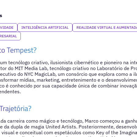
s
IVIDADE
INTELIGÊNCIA ARTIFICIAL
REALIDADE VIRTUAL E AUMENTAD
RESARIAL
co Tempest?
m tecnólogo criativo, ilusionista cibernético e pioneiro na in
etor do MIT Media Lab, tecnólogo criativo no Laboratório de Pr
ecutivo do NYC MagicLab, um consórcio que explora como a il
nsformar mídias, marketing, entretenimento e o desenvolvime
rco é conhecido por sua capacidade única de combinar inovaç
endentes.
Trajetória?
a carreira como mágico e tecnólogo, Marco começou a ganh
 da dupla de magia United Artists. Posteriormente, desenvol
visual e conceitual com espetáculos como Key of the Imagina