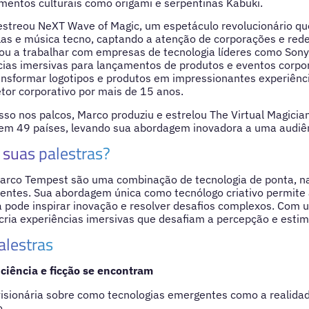
entos culturais como origami e serpentinas Kabuki.
streou NeXT Wave of Magic, um espetáculo revolucionário qu
las e música tecno, captando a atenção de corporações e redes
ou a trabalhar com empresas de tecnologia líderes como Sony 
cias imersivas para lançamentos de produtos e eventos corpor
ansformar logotipos e produtos em impressionantes experiênc
etor corporativo por mais de 15 anos.
so nos palcos, Marco produziu e estrelou The Virtual Magicia
 em 49 países, levando sua abordagem inovadora a uma audiên
suas palestras?
arco Tempest são uma combinação de tecnologia de ponta, na
entes. Sua abordagem única como tecnólogo criativo permite 
 pode inspirar inovação e resolver desafios complexos. Com u
 cria experiências imersivas que desafiam a percepção e esti
alestras
 ciência e ficção se encontram
isionária sobre como tecnologias emergentes como a realida
.