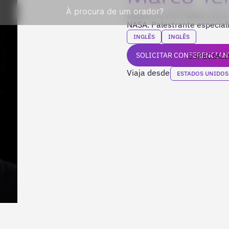
À procura de um orador?
Diretor no MIT Media Lab e 
NASA. Palestrante especialis
INGLÊS
INGLÊS
SOLICITAR CONFERENCIAN
ESPECIALI
Viaja desde
ESTADOS UNIDOS