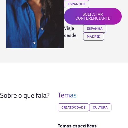
ESPANHOL
SOLICITAR
CONFERENCIANTE
Viaja
ESPANHA
desde
MADRID
Temas
Sobre o que fala?
CRIATIVIDADE
CULTURA
Temas específicos