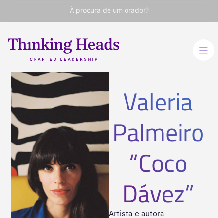
À procura de um orador?
Valeria
Palmeiro
“Coco
Dávez”
Artista e autora