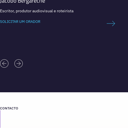
Jacobo Bergareche
Pep 
Escritor, produtor audiovisual e roteirista
Invento
SOLICITAR UM ORADOR
SOLICI
CONTACTO