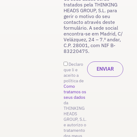
tratados pela THINKING
HEADS GROUP, S.L. para
gerir o motivo do seu
contacto através deste
formulário. A sede social
encontra-se em Madrid, C/
Velázquez, 24 – 7.º andar,
C.P. 28001, com NIF B-
83220475.
Declaro
que li e
aceito a
política de
Como
tratamos os
seus dados
da
THINKING
HEADS
GROUP, S.L.
e autorizo o
tratamento
dos meus