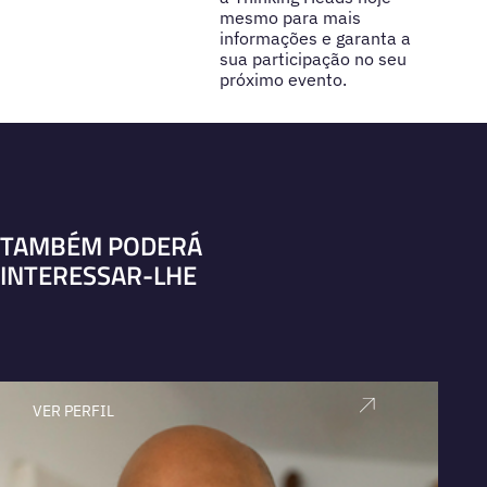
mesmo para mais
informações e garanta a
sua participação no seu
próximo evento.
TAMBÉM PODERÁ
INTERESSAR-LHE
VER PERFIL
V