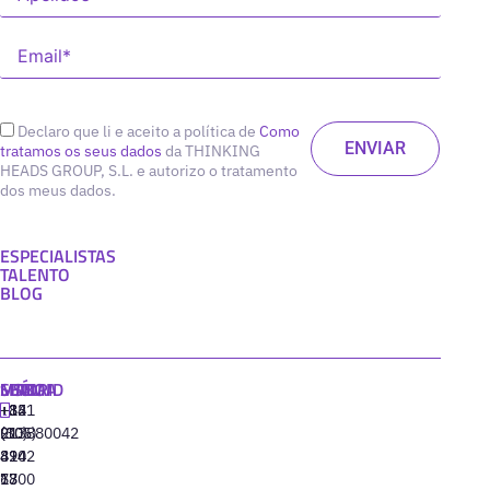
Declaro que li e aceito a política de
Como
tratamos os seus dados
da THINKING
HEADS GROUP, S.L. e autorizo o tratamento
dos meus dados.
ESPECIALISTAS
TALENTO
BLOG
MADRID
MIAMI
SEÚL
LISBOA
+34
+1
+82
‪+351
91
(305)
(10)
213880042
310
424
8942
77
13
6800