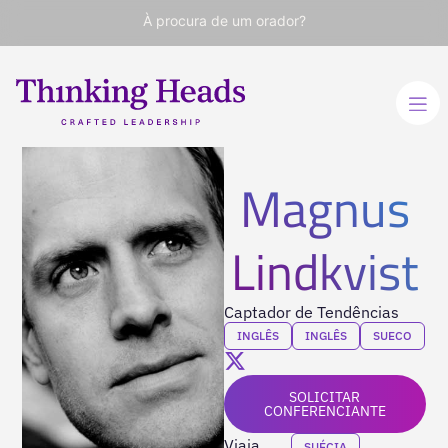
À procura de um orador?
Magnus
Lindkvist
Captador de Tendências
INGLÊS
INGLÊS
SUECO
SOLICITAR
CONFERENCIANTE
Viaja
SUÉCIA