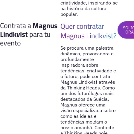
criatividade, inspirando-se
na história da cultura
popular.
Contrata a
Magnus
Quer contratar
SOLI
Lindkvist
para tu
ORA
Magnus Lindkvist?
evento
Se procura uma palestra
dinâmica, provocadora e
profundamente
inspiradora sobre
tendências, criatividade e
o futuro, pode contratar
Magnus Lindkvist através
da Thinking Heads. Como
um dos futurólogos mais
destacados da Suécia,
Magnus oferece uma
visão especializada sobre
como as ideias e
tendências moldam o
nosso amanhã. Contacte
a Thinking Heads hoje