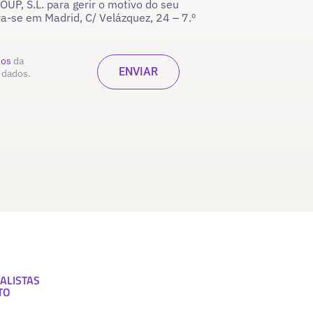
P, S.L. para gerir o motivo do seu
ra-se em Madrid, C/ Velázquez, 24 – 7.º
dos
da
 dados.
ALISTAS
TO