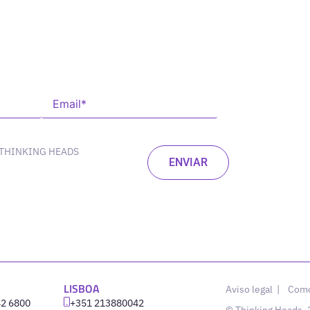
 THINKING HEADS
LISBOA
Aviso legal
|
Como
42 6800
‪+351 213880042