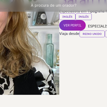
À procura de um orador?
Especialista em Tipografia M
INGLÊS
INGLÊS
VER PERFIL
ESPECIALI
Viaja desde
REINO UNIDO