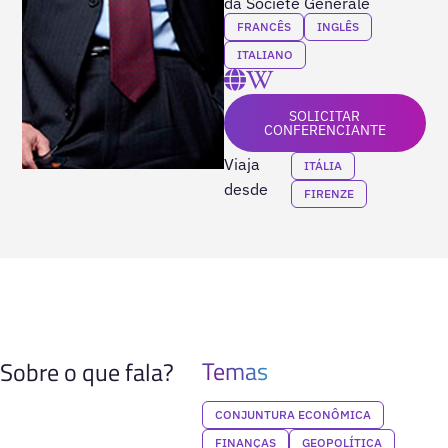
da Societè Générale
FRANCÊS
INGLÊS
ITALIANO
SOLICITAR
CONFERENCIANTE
Viaja
ITÁLIA
desde
FIRENZE
Temas
Sobre o que fala?
CONJUNTURA ECONÔMICA
FINANÇAS
GEOPOLÍTICA