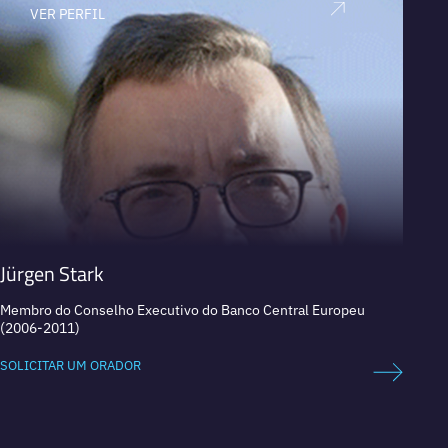
VER PERFIL
V
Jürgen Stark
Luca
Membro do Conselho Executivo do Banco Central Europeu
Primei
(2006-2011)
do BCE
SOLICITAR UM ORADOR
SOLICI