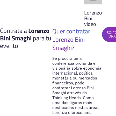
Lorenzo
Bini
video
Contrata a
Lorenzo
Quer contratar
SOLI
Bini Smaghi
para tu
ORA
Lorenzo Bini
evento
Smaghi?
Se procura uma
conferência profunda e
visionária sobre economia
internacional, política
monetária ou mercados
financeiros, pode
contratar Lorenzo Bini
Smaghi através da
Thinking Heads. Como
uma das figuras mais
destacadas nestas áreas,
Lorenzo oferece uma