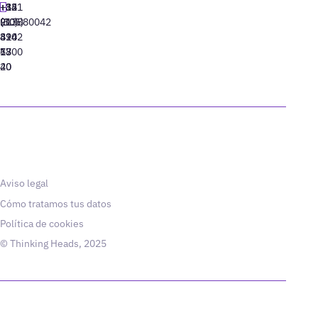
+34
+1
+82
‪+351
91
(305)
(10)
213880042
310
424
8942
77
13
6800
40
20
Aviso legal
Cómo tratamos tus datos
Política de cookies
© Thinking Heads, 2025