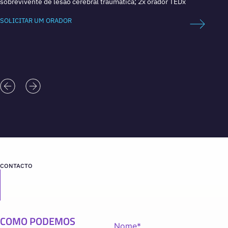
sobrevivente de lesão cerebral traumática; 2x orador TEDx
SOLICI
SOLICITAR UM ORADOR
CONTACTO
COMO PODEMOS