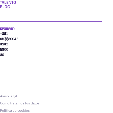
TALENTO
BLOG
MADRID
MIAMI
SEÚL
LISBOA
+34
+1
+82
‪+351
91
(305)
(10)
213880042
310
424
8942
77
13
6800
40
20
Aviso legal
Cómo tratamos tus datos
Política de cookies