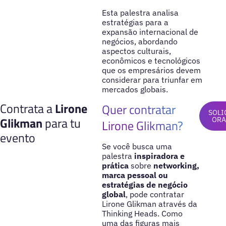
Esta palestra analisa
estratégias para a
expansão internacional de
negócios, abordando
aspectos culturais,
econômicos e tecnológicos
que os empresários devem
considerar para triunfar em
mercados globais.
Contrata a
Lirone
Quer contratar
SOLI
Glikman
para tu
OR
Lirone Glikman?
evento
Se você busca uma
palestra
inspiradora e
prática
sobre
networking,
marca pessoal ou
estratégias de negócio
global
, pode contratar
Lirone Glikman através da
Thinking Heads. Como
uma das figuras mais