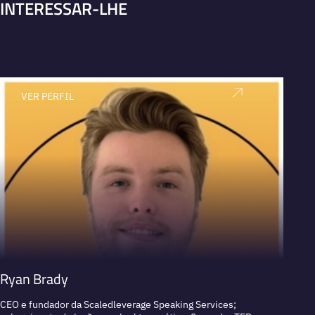
INTERESSAR-LHE
VER PERFIL
V
Ryan Brady
Chris
CEO e fundador da Scaledleverage Speaking Services;
Especi