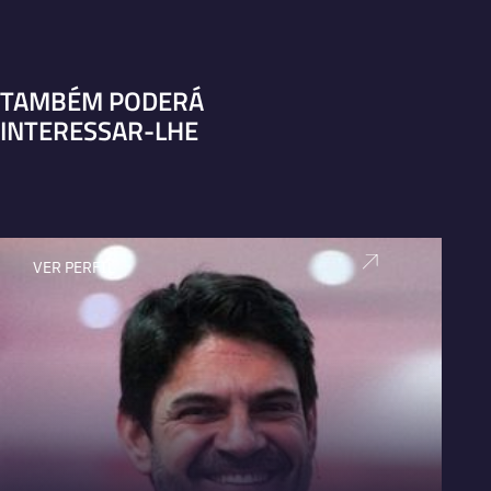
TAMBÉM PODERÁ
INTERESSAR-LHE
VER PERFIL
V