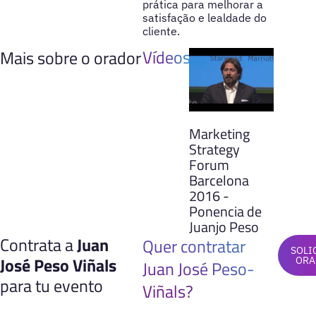
prática para melhorar a
satisfação e lealdade do
cliente.
Vídeos
Mais sobre o orador
Marketing
Strategy
Forum
Barcelona
2016 -
Ponencia de
Juanjo Peso
Contrata a
Juan
Quer contratar
SOLI
José Peso Viñals
ORA
Juan José Peso-
para tu evento
Viñals?