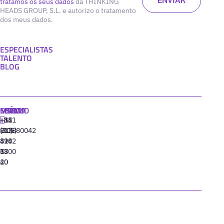
tratamos os seus dados
da THINKING
HEADS GROUP, S.L. e autorizo o tratamento
dos meus dados.
ESPECIALISTAS
TALENTO
BLOG
MADRID
MIAMI
SEÚL
LISBOA
+34
+1
+82
‪+351
91
(305)
(10)
213880042
310
424
8942
77
13
6800
40
20