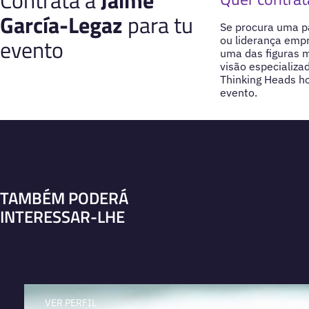
Contrata a
Jaime
García-Legaz
para tu
Se procura uma pa
evento
ou liderança empr
uma das figuras 
visão especializa
Thinking Heads h
evento.
TAMBÉM PODERÁ
INTERESSAR-LHE
VER PERFIL