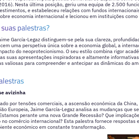
016). Nesta última posição, geriu uma equipa de 2.500 funci
vestimentos, e estabeleceu relações com fundos internaciona
 sobre economia internacional e lecionou em instituições como 
suas palestras?
aime García-Legaz distinguem-se pela sua clareza, profundidad
ecem uma perspetiva única sobre a economia global, a interna
mpacto do neoprotecionismo. O seu estilo combina rigor acad
 as suas apresentações inspiradoras e altamente informativas
s valiosas para compreender e antecipar as dinâmicas do a
alestras
se avizinha
o por tensões comerciais, a ascensão económica da China, o
ião Europeia, Jaime García-Legaz analisa as mudanças que se
 Estamos perante uma nova Grande Recessão? Que implicaçõe
no comércio internacional? Esta palestra fornece respostas e
iente económico em constante transformação.