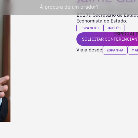
À procura de um orador?
Presidente e CEO da Aena 
2017). Secretário de Esta
Economista do Estado.
ESPANHOL
INGLÊS
ESPECIALI
SOLICITAR CONFERENCIAN
Viaja desde
ESPANHA
MA