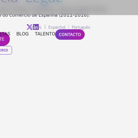
(2017-2018). Presidente e CEO da CESCE (2016-
do do Comércio de Espanha (2011-2016).
Inglês
Espanhol
Português
STAS
BLOG
TALENTO
CONTACTO
TE
DRID