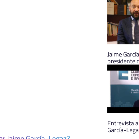
Jaime Garcí
presidente 
Entrevista a
García-Lega
ar Jaime García-Legaz?