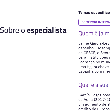
Temas específico
COMÉRCIO INTERN
Sobre o
especialista
Quem é Jaim
Jaime García-Lega
espanhol. Desemp
da CESCE, e Secre
para instituições
liderança no mun
uma figura chave
Espanha com men
Qual é a sua 
García-Legaz poss
da Aena (2017-20
um aumento de 9,8
crédito da Europa