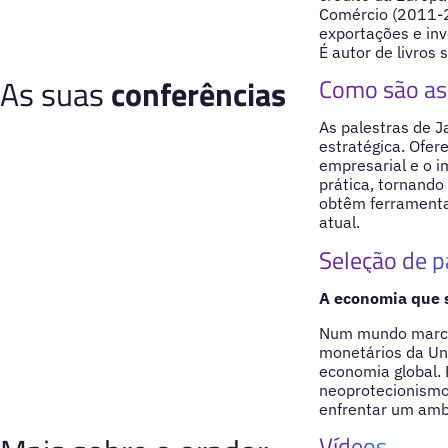
Comércio (2011-2
exportações e in
É autor de livros
As suas
conferências
Como são as 
As palestras de J
estratégica. Ofer
empresarial e o i
prática, tornando
obtêm ferramenta
atual.
Seleção de p
A economia que 
Num mundo marcad
monetários da Un
economia global.
neoprotecionismo 
enfrentar um amb
Vídeos