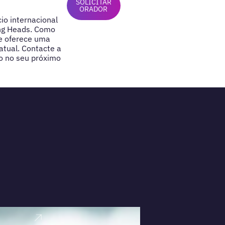
SOLICITAR
ORADOR
io internacional
ing Heads. Como
e oferece uma
atual. Contacte a
o no seu próximo
VER PERFI