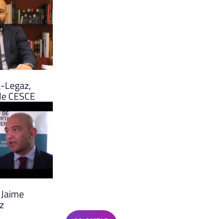
a-Legaz,
de CESCE
 Jaime
z