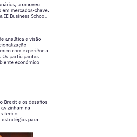
onários, promoveu
is em mercados-chave.
a IE Business School.
e analítica e visão
cionalização
émico com experiência
. Os participantes
mbiente económico
 Brexit e os desafios
 avizinham na
s terá o
 estratégias para