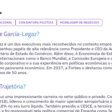
s
ACIONAL
CONJUNTURA POLÍTICA
MODELAGEM DE NEGÓCIOS
e García-Legaz?
z é um dos executivos mais reconhecidos no contexto empresa
enhou papéis de alta relevância como Presidente e CEO da A
tário de Estado do Comércio. Além disso, é Economista do Est
 internacionais como o Banco Mundial, a Comissão Europeia e 
do corporativo e a sua experiência em políticas económicas 
 no panorama económico. Em 2017, a Forbes o destacou com
os de 50 anos.
Trajetória?
ui uma impressionante carreira no setor público e privado. 
18), liderou o crescimento do maior operador aeroportuário
% no seu lucro líquido. Também presidiu a CESCE, a terceir
, e foi responsável pela política comercial de Espanha como S