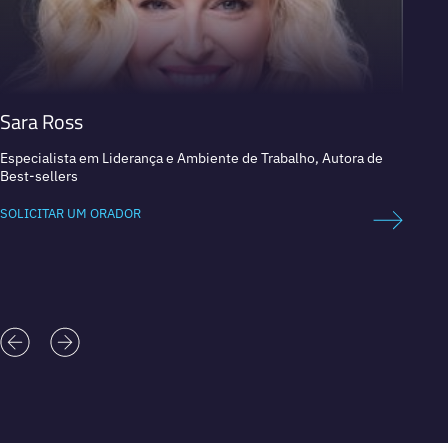
Sara Ross
Ryan
Especialista em Liderança e Ambiente de Trabalho, Autora de
CEO e 
Best-sellers
sobrev
SOLICITAR UM ORADOR
SOLICI