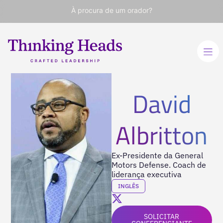
À procura de um orador?
David
Albritton
Ex-Presidente da General
Motors Defense. Coach de
liderança executiva
INGLÊS
SOLICITAR