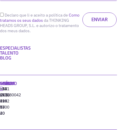
Declaro que li e aceito a política de
Como
tratamos os seus dados
da THINKING
HEADS GROUP, S.L. e autorizo o tratamento
dos meus dados.
ESPECIALISTAS
TALENTO
BLOG
MADRID
MIAMI
SEÚL
LISBOA
+34
+1
+82
‪+351
91
(305)
(10)
213880042
310
424
8942
77
13
6800
40
20