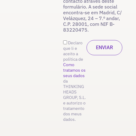
contacto através deste
formulário. A sede social
encontra-se em Madrid, C/
Velázquez, 24 – 7.º andar,
C.P. 28001, com NIF B-
83220475.
Declaro
que li e
aceito a
política de
Como
tratamos os
seus dados
da
THINKING
HEADS
GROUP, S.L.
e autorizo o
tratamento
dos meus
dados.