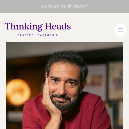
À procura de um orador?
Pere
Estupinyà
Comunicador Científico e
Autor de Bestsellers
ESPANHOL
INGLÊS
VER PERFIL
Viaja
ESPAÑA
desde
MADRID