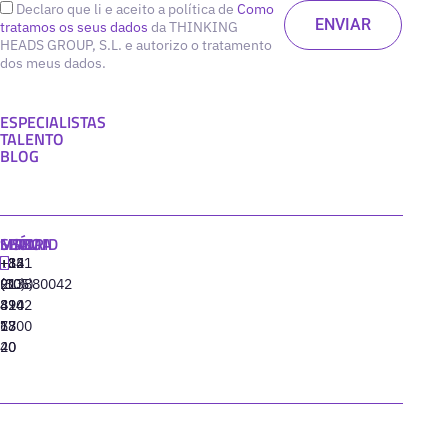
Declaro que li e aceito a política de
Como
tratamos os seus dados
da THINKING
HEADS GROUP, S.L. e autorizo o tratamento
dos meus dados.
ESPECIALISTAS
TALENTO
BLOG
MADRID
MIAMI
SEÚL
LISBOA
+34
+1
+82
‪+351
91
(305)
(10)
213880042
310
424
8942
77
13
6800
40
20