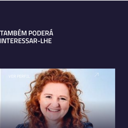
TAMBÉM PODERÁ
INTERESSAR-LHE
VER PERFIL
V