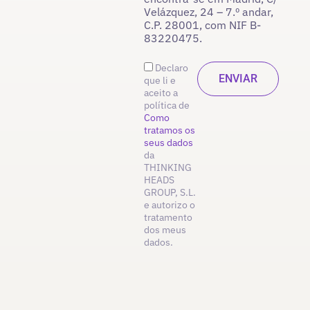
Velázquez, 24 – 7.º andar,
C.P. 28001, com NIF B-
83220475.
Declaro
que li e
aceito a
política de
Como
tratamos os
seus dados
da
THINKING
HEADS
GROUP, S.L.
e autorizo o
tratamento
dos meus
dados.