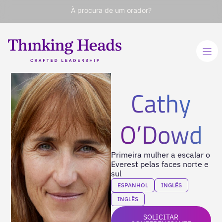
À procura de um orador?
Cathy
O’Dowd
Primeira mulher a escalar o
Everest pelas faces norte e
sul
ESPANHOL
INGLÊS
INGLÊS
SOLICITAR