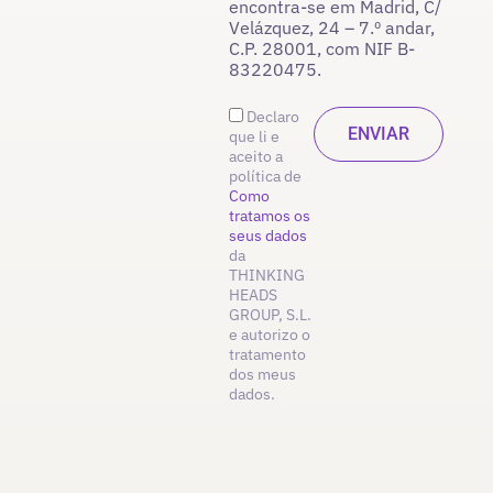
encontra-se em Madrid, C/
Velázquez, 24 – 7.º andar,
C.P. 28001, com NIF B-
83220475.
Declaro
que li e
aceito a
política de
Como
tratamos os
seus dados
da
THINKING
HEADS
GROUP, S.L.
e autorizo o
tratamento
dos meus
dados.