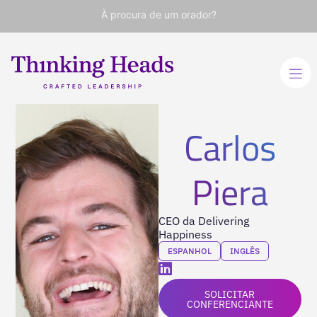
À procura de um orador?
Carlos
Piera
CEO da Delivering
Happiness
ESPANHOL
INGLÊS
SOLICITAR
CONFERENCIANTE