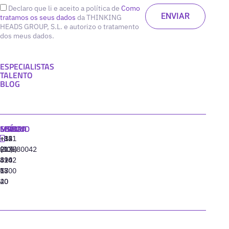
Declaro que li e aceito a política de
Como
tratamos os seus dados
da THINKING
HEADS GROUP, S.L. e autorizo o tratamento
dos meus dados.
ESPECIALISTAS
TALENTO
BLOG
MADRID
MIAMI
SEÚL
LISBOA
+34
+1
+82
‪+351
91
(305)
(10)
213880042
310
424
8942
77
13
6800
40
20