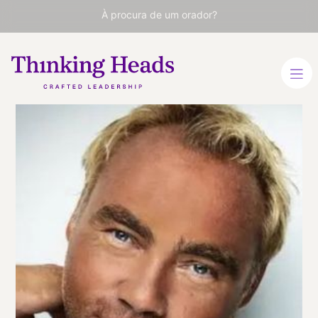
À procura de um orador?
Johan Ernst
Nilson
Aventureiro e Ativista
INGLÊS
SUECO
VER PERFIL
Viaja
SUECIA
desde
ESTOCOLMO