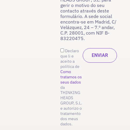
gerir o motivo do seu
contacto através deste
formulário. A sede social
encontra-se em Madrid, C/
Velázquez, 24 – 7.º andar,
C.P. 28001, com NIF B-
83220475.
Declaro
que li e
aceito a
política de
Como
tratamos os
seus dados
da
THINKING
HEADS
GROUP, S.L.
e autorizo o
tratamento
dos meus
dados.