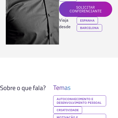
SOLICITAR
CONFERENCIANTE
Viaja
ESPANHA
desde
BARCELONA
Temas
Sobre o que fala?
AUTOCONHECIMENTO E
DESENVOLVIMENTO PESSOAL
CRIATIVIDADE
MOTIVAÇÃO E