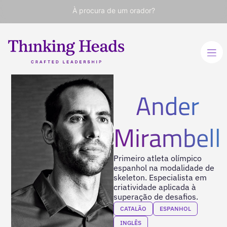
À procura de um orador?
Ander
Mirambell
Primeiro atleta olímpico
espanhol na modalidade de
skeleton. Especialista em
criatividade aplicada à
superação de desafios.
CATALÃO
ESPANHOL
INGLÊS