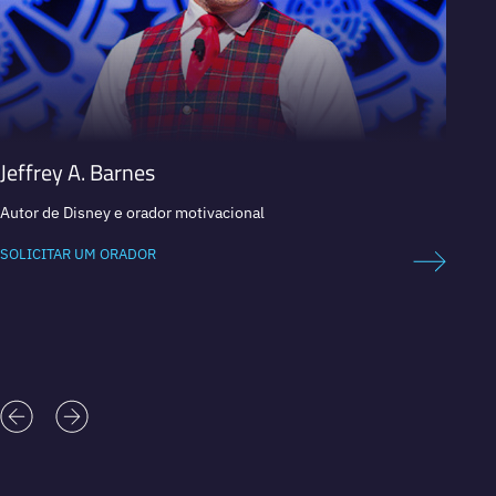
Jeffrey A. Barnes
Davi
Autor de Disney e orador motivacional
Chef de
Michel
SOLICITAR UM ORADOR
SOLICI