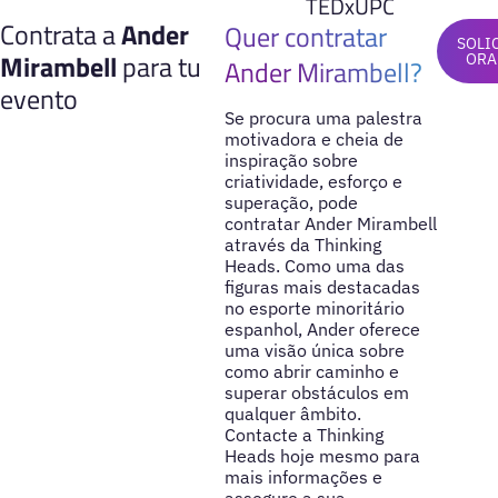
TEDxUPC
Contrata a
Ander
Quer contratar
SOLI
Mirambell
para tu
ORA
Ander Mirambell?
evento
Se procura uma palestra
motivadora e cheia de
inspiração sobre
criatividade, esforço e
superação, pode
contratar Ander Mirambell
através da Thinking
Heads. Como uma das
figuras mais destacadas
no esporte minoritário
espanhol, Ander oferece
uma visão única sobre
como abrir caminho e
superar obstáculos em
qualquer âmbito.
Contacte a Thinking
Heads hoje mesmo para
mais informações e