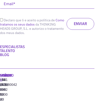
Declaro que li e aceito a política de
Como
tratamos os seus dados
da THINKING
HEADS GROUP, S.L. e autorizo o tratamento
dos meus dados.
ESPECIALISTAS
TALENTO
BLOG
MADRID
MIAMI
SEÚL
LISBOA
+34
+1
+82
‪+351
91
(305)
(10)
213880042
310
424
8942
77
13
6800
40
20