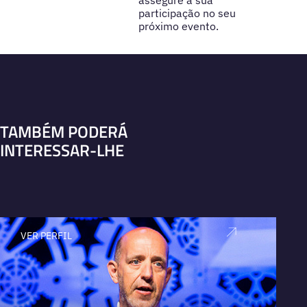
assegure a sua
participação no seu
próximo evento.
TAMBÉM PODERÁ
INTERESSAR-LHE
VER PERFIL
V