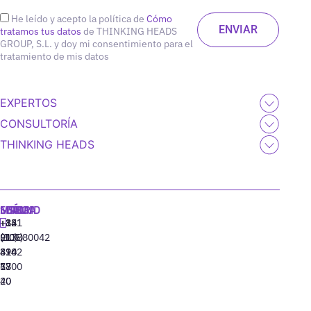
He leído y acepto la política de
Cómo
tratamos tus datos
de THINKING HEADS
GROUP, S.L. y doy mi consentimiento para el
tratamiento de mis datos
EXPERTOS
CONSULTORÍA
THINKING HEADS
MADRID
MIAMI
SEÚL
LISBOA
+34
+1
+82
‪+351
91
(305)
(10)
213880042
310
424
8942
77
13
6800
40
20