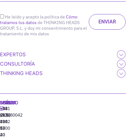
He leído y acepto la política de
Cómo
tratamos tus datos
de THINKING HEADS
GROUP, S.L. y doy mi consentimiento para el
tratamiento de mis datos
EXPERTOS
CONSULTORÍA
THINKING HEADS
MADRID
MIAMI
SEÚL
LISBOA
+34
+1
+82
‪+351
91
(305)
(10)
213880042
310
424
8942
77
13
6800
40
20