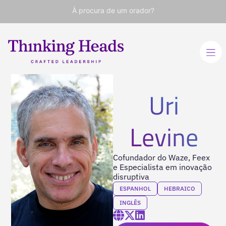
À procura de um orador?
Uri
Levine
Cofundador do Waze, Feex
e Especialista em inovação
disruptiva
ESPANHOL
HEBRAICO
INGLÊS