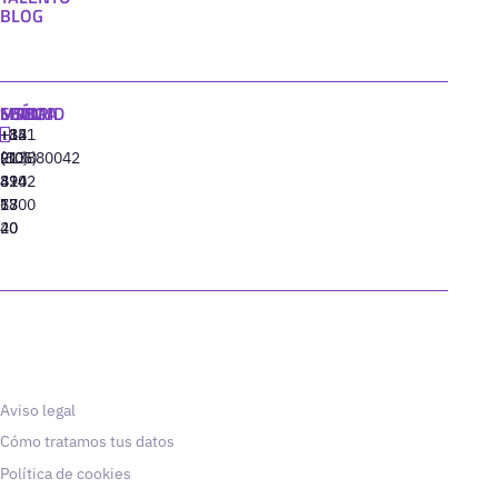
BLOG
MADRID
MIAMI
SEÚL
LISBOA
+34
+1
+82
‪+351
91
(305)
(10)
213880042
310
424
8942
77
13
6800
40
20
Aviso legal
Cómo tratamos tus datos
Política de cookies