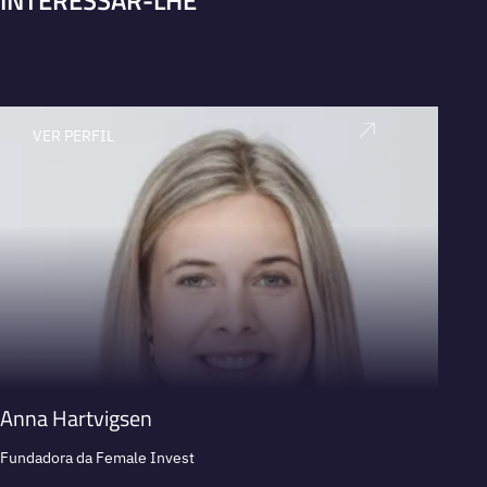
VER PERFIL
V
Anna Hartvigsen
Karen
Fundadora da Female Invest
Fundad
empre