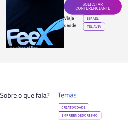
SOLICITAR
CONFERENCIANTE
Viaja
ISRAEL
desde
TEL AVIV
Temas
Sobre o que fala?
CRIATIVIDADE
EMPREENDEDORISMO