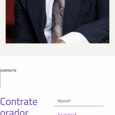
VER PERFIL
Viaja
ESTADOS UNIDOS
desde
NEW YORK
CONTACTO
Contrate
orador