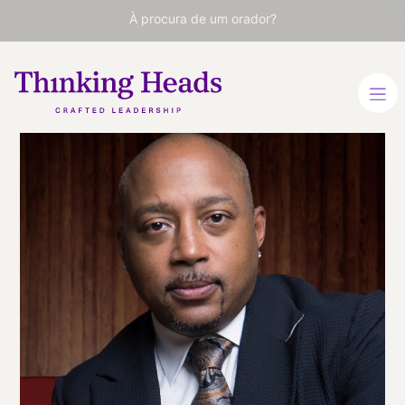
À procura de um orador?
John
Daymond
Fundador e CEO da FUBU,
embaixador presidencial
para o Empreendedorismo
Global, estrela do Shark
Tank da ABC e CEO do
Shark Group.
INGLÊS
INGLÊS