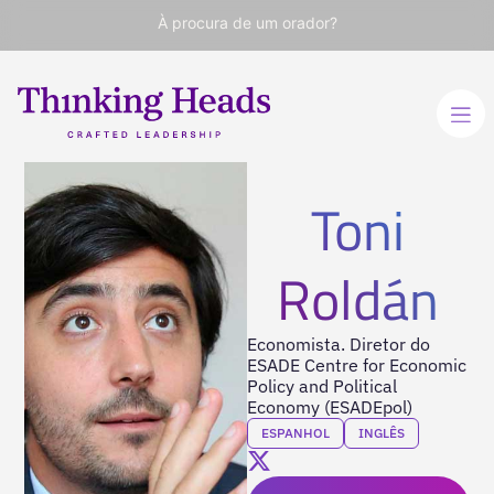
À procura de um orador?
Toni
Roldán
Economista. Diretor do
ESADE Centre for Economic
Policy and Political
Economy (ESADEpol)
ESPANHOL
INGLÊS