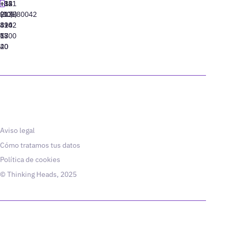
+34
+1
+82
‪+351
91
(305)
(10)
213880042
310
424
8942
77
13
6800
40
20
Aviso legal
Cómo tratamos tus datos
Política de cookies
© Thinking Heads, 2025