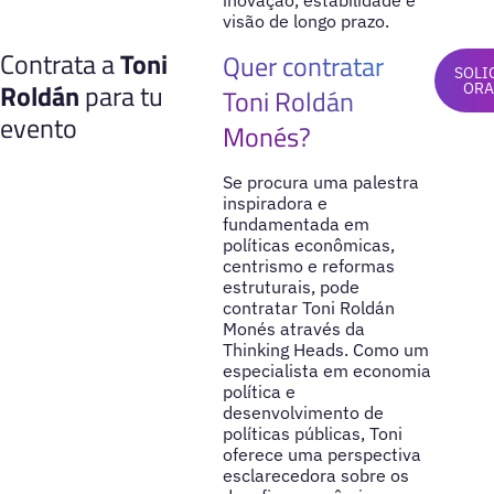
inovação, estabilidade e
visão de longo prazo.
Contrata a
Toni
Quer contratar
SOLI
Roldán
para tu
ORA
Toni Roldán
evento
Monés?
Se procura uma palestra
inspiradora e
fundamentada em
políticas econômicas,
centrismo e reformas
estruturais, pode
contratar Toni Roldán
Monés através da
Thinking Heads. Como um
especialista em economia
política e
desenvolvimento de
políticas públicas, Toni
oferece uma perspectiva
esclarecedora sobre os