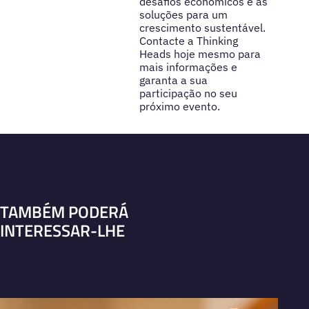
desafios econômicos e as
soluções para um
crescimento sustentável.
Contacte a Thinking
Heads hoje mesmo para
mais informações e
garanta a sua
participação no seu
próximo evento.
TAMBÉM PODERÁ
INTERESSAR-LHE