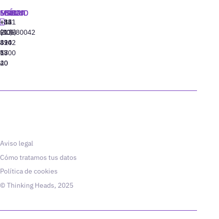
MADRID
MIAMI
SEÚL
LISBOA
+34
+1
+82
‪+351
91
(305)
(10)
213880042
310
424
8942
77
13
6800
40
20
Aviso legal
Cómo tratamos tus datos
Política de cookies
© Thinking Heads, 2025