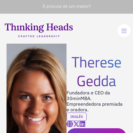
À procura de um orador?
Therese
Gedda
Fundadora e CEO da
30minMBA.
Empreendedora premiada
e oradora.
INGLÊS