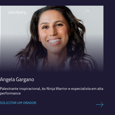
VER PERFIL
V
Angela Gargano
Sara
Palestrante inspiracional, 6x Ninja Warrior e especialista em alta
Especi
performance
Best-s
SOLICITAR UM ORADOR
SOLICI