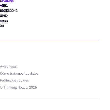
MADRID
MIAMI
SEÚL
LISBOA
+34
+1
+82
‪+351
91
(305)
(10)
213880042
310
424
8942
77
13
6800
40
20
Aviso legal
Cómo tratamos tus datos
Política de cookies
© Thinking Heads, 2025