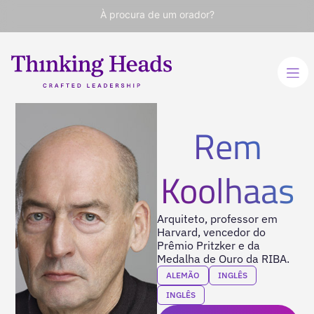
À procura de um orador?
Rem
Koolhaas
Arquiteto, professor em
Harvard, vencedor do
Prêmio Pritzker e da
Medalha de Ouro da RIBA.
ALEMÃO
INGLÊS
INGLÊS