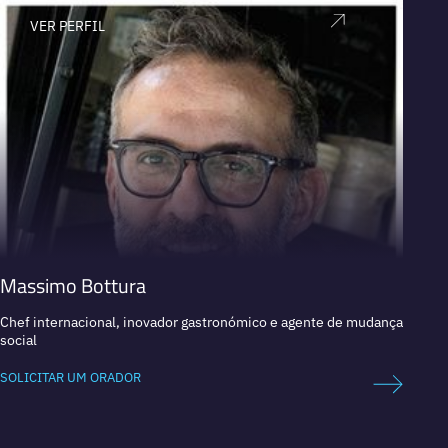
VER PERFIL
V
Massimo Bottura
Doug
Chef internacional, inovador gastronómico e agente de mudança
Confer
social
SOLICI
SOLICITAR UM ORADOR