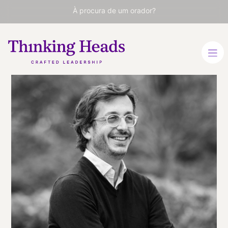
À procura de um orador?
Guillem
Graell
Chief Marketing Officer do
FC Barcelona (2017-2021)
e um dos diretores de
marca mais proeminentes
do mundo.
ESPANHOL
INGLÊS
VER PERFIL