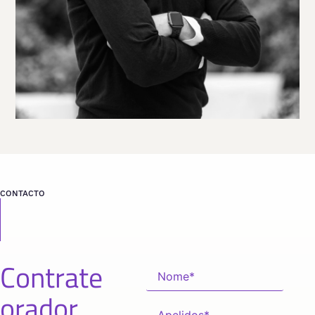
Viaja
ESPAÑA
desde
BARCELONA
CONTACTO
Contrate
orador