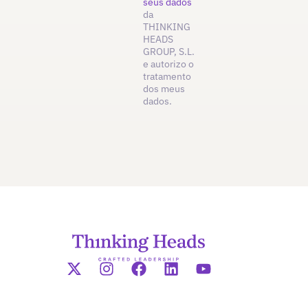
seus dados
da
THINKING
HEADS
GROUP, S.L.
e autorizo o
tratamento
dos meus
dados.