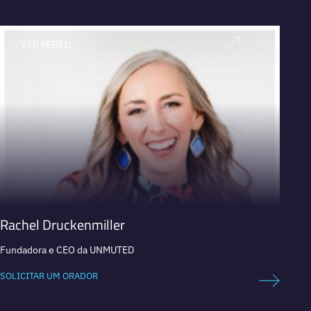
VER PERFIL
V
Rachel Druckenmiller
Maria
Fundadora e CEO da UNMUTED
Especi
femini
Futebo
SOLICITAR UM ORADOR
SOLICI