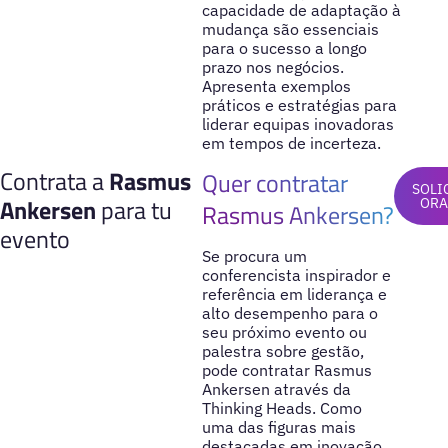
capacidade de adaptação à
mudança são essenciais
para o sucesso a longo
prazo nos negócios.
Apresenta exemplos
práticos e estratégias para
liderar equipas inovadoras
em tempos de incerteza.
Contrata a
Rasmus
Quer contratar
SOLI
Ankersen
para tu
ORA
Rasmus Ankersen?
evento
Se procura um
conferencista inspirador e
referência em liderança e
alto desempenho para o
seu próximo evento ou
palestra sobre gestão,
pode contratar Rasmus
Ankersen através da
Thinking Heads. Como
uma das figuras mais
destacadas em inovação