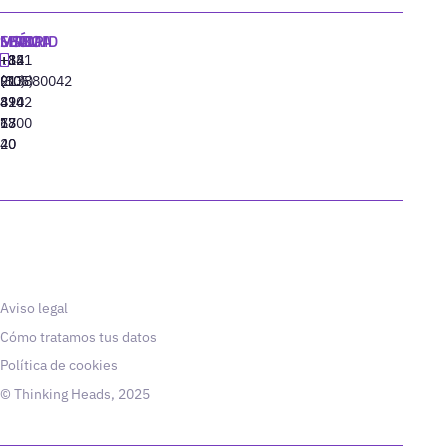
MADRID
MIAMI
SEÚL
LISBOA
+34
+1
+82
‪+351
91
(305)
(10)
213880042
310
424
8942
77
13
6800
40
20
Aviso legal
Cómo tratamos tus datos
Política de cookies
© Thinking Heads, 2025