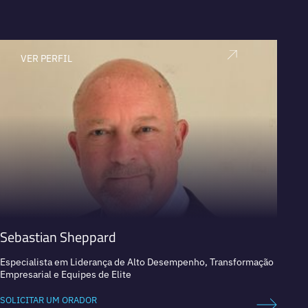
VER PERFIL
V
Sebastian Sheppard
Niam
Especialista em Liderança de Alto Desempenho, Transformação
Explor
Empresarial e Equipes de Elite
espaci
SOLICITAR UM ORADOR
SOLICI