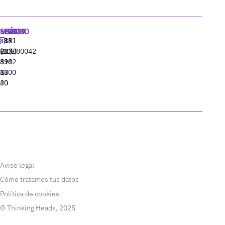
MADRID
MIAMI
SEÚL
LISBOA
+34
+1
+82
‪+351
91
(305)
(10)
213880042
310
424
8942
77
13
6800
40
20
Aviso legal
Cómo tratamos tus datos
Política de cookies
© Thinking Heads, 2025