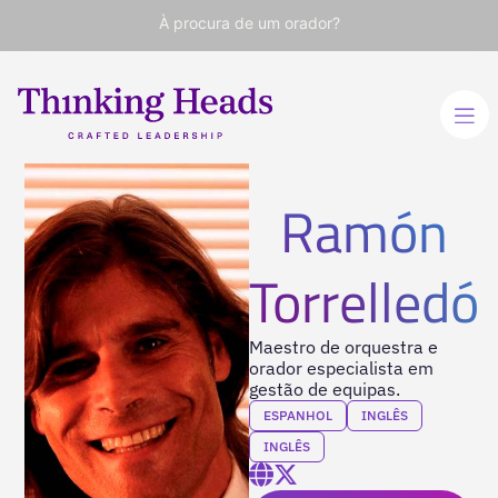
À procura de um orador?
Ramón
Torrelledó
Maestro de orquestra e
orador especialista em
gestão de equipas.
ESPANHOL
INGLÊS
INGLÊS