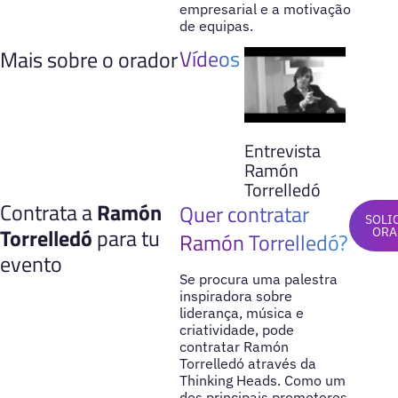
empresarial e a motivação
de equipas.
Vídeos
Mais sobre o orador
Entrevista
Ramón
Torrelledó
Contrata a
Ramón
Quer contratar
SOLI
Torrelledó
para tu
ORA
Ramón Torrelledó?
evento
Se procura uma palestra
inspiradora sobre
liderança, música e
criatividade, pode
contratar Ramón
Torrelledó através da
Thinking Heads. Como um
dos principais promotores