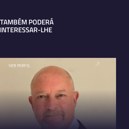
TAMBÉM PODERÁ
INTERESSAR-LHE
VER PERFIL
V