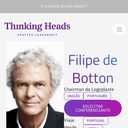
À procura de um orador?
Filipe de
Botton
Chairman da Logoplaste
INGLÊS
PORTUGUÊS
SOLICITAR
CONFERENCIANTE
Viaja
PORTUGAL
desde