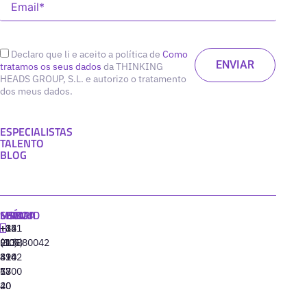
Declaro que li e aceito a política de
Como
tratamos os seus dados
da THINKING
HEADS GROUP, S.L. e autorizo o tratamento
dos meus dados.
ESPECIALISTAS
TALENTO
BLOG
MADRID
MIAMI
SEÚL
LISBOA
+34
+1
+82
‪+351
91
(305)
(10)
213880042
310
424
8942
77
13
6800
40
20