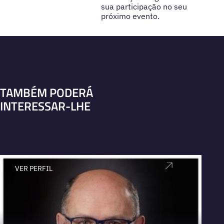
sua participação no seu
próximo evento.
TAMBÉM PODERÁ
INTERESSAR-LHE
VER PERFIL
V