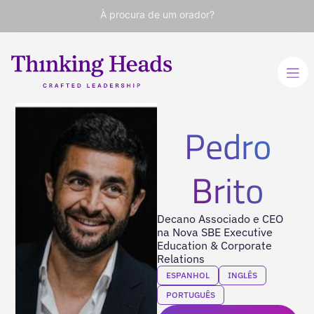
À procura de um orador?
Pedro
Brito
Decano Associado e CEO
na Nova SBE Executive
Education & Corporate
Relations
ESPANHOL
INGLÊS
PORTUGUÊS