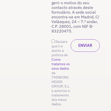
gerir o motivo do seu
contacto através deste
formulário. A sede social
encontra-se em Madrid, C/
Velázquez, 24 – 7.º andar,
C.P. 28001, com NIF B-
83220475.
Declaro
que li e
aceito a
política de
Como
tratamos os
seus dados
da
THINKING
HEADS
GROUP, S.L.
e autorizo o
tratamento
dos meus
dados.