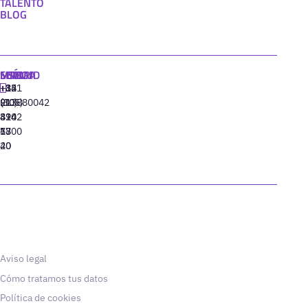
TALENTO
BLOG
MADRID
MIAMI
SEÚL
LISBOA
+34
+1
+82
‪+351
91
(305)
(10)
213880042
310
424
8942
77
13
6800
40
20
Aviso legal
Cómo tratamos tus datos
Política de cookies