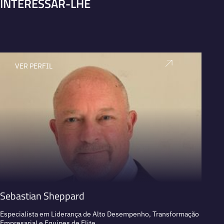
INTERESSAR-LHE
VER PERFIL
V
Sebastian Sheppard
Rend
Especialista em Liderança de Alto Desempenho, Transformação
Executi
Empresarial e Equipes de Elite
estraté