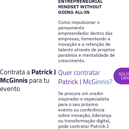
ENTREPRENEURIAL
MINDSET WITHOUT
GOING ALL-IN
Como impulsionar o
pensamento
empreendedor dentro das
empresas, fomentando a
inovação e a retenção de
talento através de projetos
paralelos e mentalidade de
crescimento.
Contrata a
Patrick J
Quer contratar
SOLI
McGinnis
para tu
ORA
Patrick J McGinnis?
evento
Se procura um orador
inspirador e especialista
para o seu próximo
evento ou conferência
sobre inovação, liderança
ou transformação digital,
pode contratar Patrick J