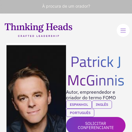
À procura de um orador?
Patrick J
McGinnis
Autor, empreendedor e
criador do termo FOMO
ESPANHOL
INGLÊS
PORTUGUÊS
SOLICITAR
CONFERENCIANTE