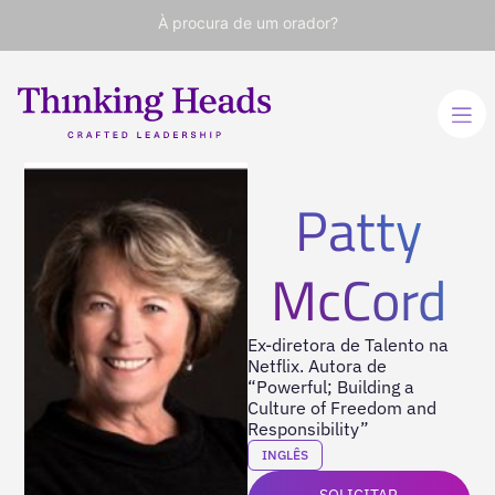
À procura de um orador?
Patty
McCord
Ex-diretora de Talento na
Netflix. Autora de
“Powerful; Building a
Culture of Freedom and
Responsibility”
INGLÊS
SOLICITAR